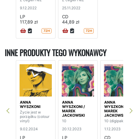
9.12.2022
25.11.2022
LP
CD
117,89 zł
44,89 zł
72H
72H
INNE PRODUKTY TEGO WYKONAWCY
ANNA
ANNA
ANNA
WYSZKONI
WYSZKONI /
WYSZKONI /
MAREK
MAREK
Życie jest w
JACKOWSKI
JACKOWSKI
porządku (colour
vinyl)
10
10 (digipak)
9.02.2024
20.12.2023
1.12.2023
LP
LP
CD