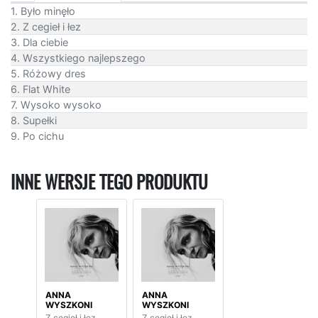
1. Było minęło
2. Z cegieł i łez
3. Dla ciebie
4. Wszystkiego najlepszego
5. Różowy dres
6. Flat White
7. Wysoko wysoko
8. Supełki
9. Po cichu
INNE WERSJE TEGO PRODUKTU
ANNA
ANNA
WYSZKONI
WYSZKONI
Z cegieł i łez
Z cegieł i łez