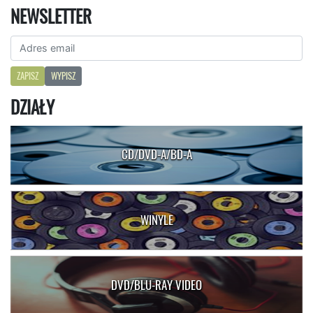
NEWSLETTER
ZAPISZ
WYPISZ
DZIAŁY
CD/DVD-A/BD-A
WINYLE
DVD/BLU-RAY VIDEO