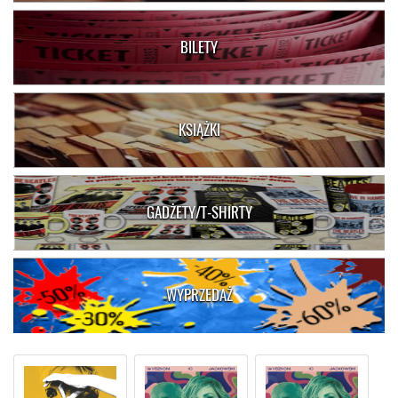
BILETY
KSIĄŻKI
GADŻETY/T-SHIRTY
WYPRZEDAŻ