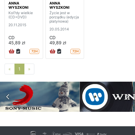
ANNA
ANNA
WYSZKONI
WYSZKONI
Kol?dy wielkie
Życie jest w
(CD+DVD)
porządku (edycja
platynowa)
20.11.2015
20.05.2014
CD
CD
45,89 zł
49,89 zł
72H
72H
Poprzednia strona
Następna strona
«
1
»