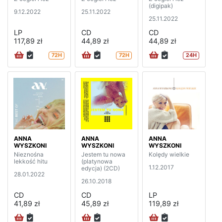
(digipak)
9.12.2022
25.11.2022
25.11.2022
LP
CD
CD
117,89 zł
44,89 zł
44,89 zł
72H
72H
24H
ANNA
ANNA
ANNA
WYSZKONI
WYSZKONI
WYSZKONI
Nieznośna
Jestem tu nowa
Kolędy wielkie
lekkość hitu
(platynowa
1.12.2017
edycja) (2CD)
28.01.2022
26.10.2018
CD
CD
LP
41,89 zł
45,89 zł
119,89 zł