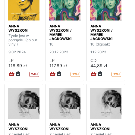
ANNA
ANNA
ANNA
WYSZKONI
WYSZKONI /
WYSZKONI /
MAREK
MAREK
Życie jest w
JACKOWSKI
JACKOWSKI
porządku (colour
vinyl)
10
10 (digipak)
9.02.2024
20.12.2023
1.12.2023
LP
LP
CD
118,89 zł
117,89 zł
44,89 zł
24H
72H
72H
ANNA
ANNA
ANNA
WYSZKONI
WYSZKONI
WYSZKONI
Z cegieł i łez
Z cegieł i łez
Z cegieł i łez