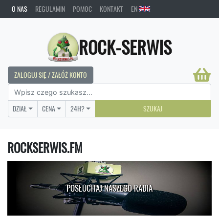
O NAS
REGULAMIN
POMOC
KONTAKT
EN
ROCK-SERWIS
ZALOGUJ SIĘ / ZAŁÓŻ KONTO
DZIAŁ
CENA
24H?
SZUKAJ
ROCKSERWIS.FM
POSŁUCHAJ NASZEGO RADIA