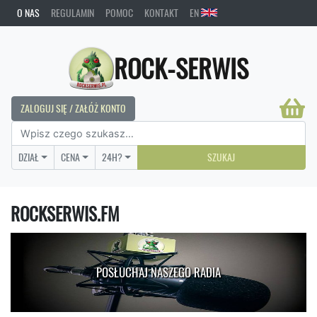
O NAS
REGULAMIN
POMOC
KONTAKT
EN
ROCK-SERWIS
ZALOGUJ SIĘ / ZAŁÓŻ KONTO
DZIAŁ
CENA
24H?
SZUKAJ
ROCKSERWIS.FM
POSŁUCHAJ NASZEGO RADIA