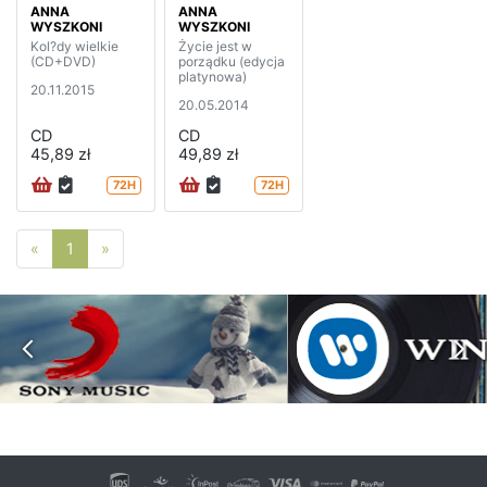
ANNA
ANNA
WYSZKONI
WYSZKONI
Kol?dy wielkie
Życie jest w
(CD+DVD)
porządku (edycja
platynowa)
20.11.2015
20.05.2014
CD
CD
45,89 zł
49,89 zł
72H
72H
Poprzednia strona
Następna strona
«
1
»