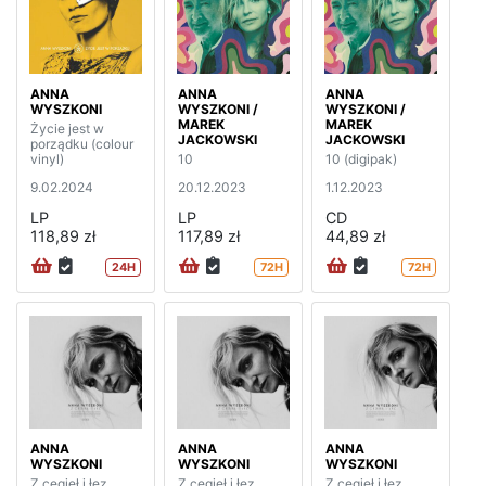
ANNA
ANNA
ANNA
WYSZKONI
WYSZKONI /
WYSZKONI /
MAREK
MAREK
Życie jest w
JACKOWSKI
JACKOWSKI
porządku (colour
vinyl)
10
10 (digipak)
9.02.2024
20.12.2023
1.12.2023
LP
LP
CD
118,89 zł
117,89 zł
44,89 zł
24H
72H
72H
ANNA
ANNA
ANNA
WYSZKONI
WYSZKONI
WYSZKONI
Z cegieł i łez
Z cegieł i łez
Z cegieł i łez