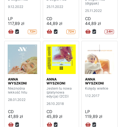
(digipak)
9.12.2022
25.11.2022
25.11.2022
LP
CD
CD
117,89 zł
44,89 zł
44,89 zł
72H
72H
24H
ANNA
ANNA
ANNA
WYSZKONI
WYSZKONI
WYSZKONI
Nieznośna
Jestem tu nowa
Kolędy wielkie
lekkość hitu
(platynowa
1.12.2017
edycja) (2CD)
28.01.2022
26.10.2018
CD
CD
LP
41,89 zł
45,89 zł
119,89 zł