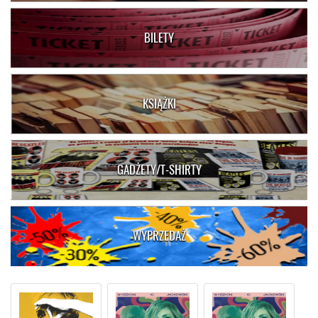
BILETY
KSIĄŻKI
GADŻETY/T-SHIRTY
WYPRZEDAŻ