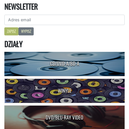
NEWSLETTER
ZAPISZ
WYPISZ
DZIAŁY
CD/DVD-A/BD-A
WINYLE
DVD/BLU-RAY VIDEO