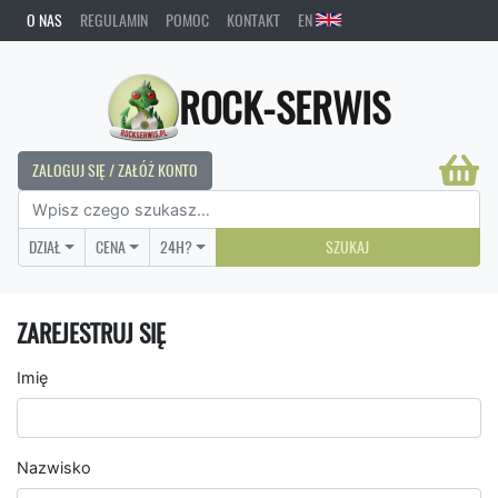
O NAS
REGULAMIN
POMOC
KONTAKT
EN
ROCK-SERWIS
ZALOGUJ SIĘ / ZAŁÓŻ KONTO
DZIAŁ
CENA
24H?
SZUKAJ
ZAREJESTRUJ SIĘ
Imię
Nazwisko