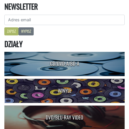
NEWSLETTER
ZAPISZ
WYPISZ
DZIAŁY
CD/DVD-A/BD-A
WINYLE
DVD/BLU-RAY VIDEO