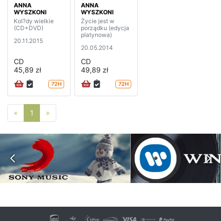
ANNA
ANNA
WYSZKONI
WYSZKONI
Kol?dy wielkie
Życie jest w
(CD+DVD)
porządku (edycja
platynowa)
20.11.2015
20.05.2014
CD
CD
45,89 zł
49,89 zł
72H
72H
Poprzednia strona
Następna strona
«
1
»