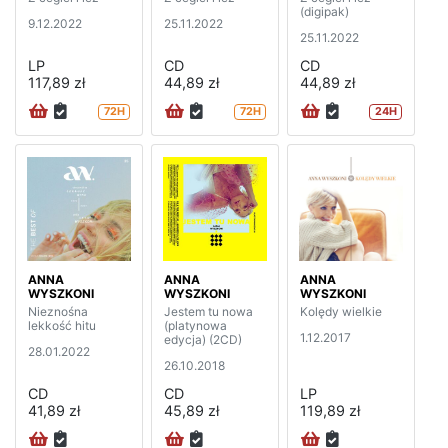
(digipak)
9.12.2022
25.11.2022
25.11.2022
LP
CD
CD
117,89 zł
44,89 zł
44,89 zł
72H
72H
24H
ANNA
ANNA
ANNA
WYSZKONI
WYSZKONI
WYSZKONI
Nieznośna
Jestem tu nowa
Kolędy wielkie
lekkość hitu
(platynowa
1.12.2017
edycja) (2CD)
28.01.2022
26.10.2018
CD
CD
LP
41,89 zł
45,89 zł
119,89 zł