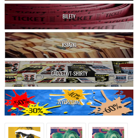
BILETY
KSIĄŻKI
GADŻETY/T-SHIRTY
WYPRZEDAŻ