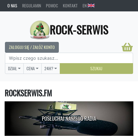
O NAS
REGULAMIN
POMOC
KONTAKT
EN
ROCK-SERWIS
ZALOGUJ SIĘ / ZAŁÓŻ KONTO
DZIAŁ
CENA
24H?
SZUKAJ
ROCKSERWIS.FM
POSŁUCHAJ NASZEGO RADIA