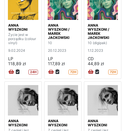
ANNA
ANNA
ANNA
WYSZKONI
WYSZKONI /
WYSZKONI /
MAREK
MAREK
Życie jest w
JACKOWSKI
JACKOWSKI
porządku (colour
vinyl)
10
10 (digipak)
9.02.2024
20.12.2023
1.12.2023
LP
LP
CD
118,89 zł
117,89 zł
44,89 zł
24H
72H
72H
ANNA
ANNA
ANNA
WYSZKONI
WYSZKONI
WYSZKONI
Z cegieł i łez
Z cegieł i łez
Z cegieł i łez