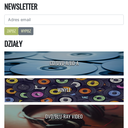
NEWSLETTER
ZAPISZ
WYPISZ
DZIAŁY
CD/DVD-A/BD-A
WINYLE
DVD/BLU-RAY VIDEO