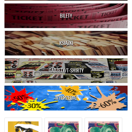
BILETY
KSIĄŻKI
GADŻETY/T-SHIRTY
WYPRZEDAŻ