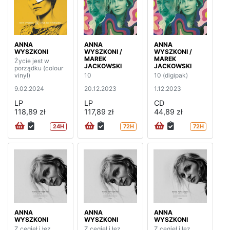
ANNA
ANNA
ANNA
WYSZKONI
WYSZKONI /
WYSZKONI /
MAREK
MAREK
Życie jest w
JACKOWSKI
JACKOWSKI
porządku (colour
vinyl)
10
10 (digipak)
9.02.2024
20.12.2023
1.12.2023
LP
LP
CD
118,89 zł
117,89 zł
44,89 zł
24H
72H
72H
ANNA
ANNA
ANNA
WYSZKONI
WYSZKONI
WYSZKONI
Z cegieł i łez
Z cegieł i łez
Z cegieł i łez