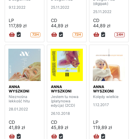
(digipak)
9.12.2022
25.11.2022
25.11.2022
LP
CD
CD
117,89 zł
44,89 zł
44,89 zł
72H
72H
24H
ANNA
ANNA
ANNA
WYSZKONI
WYSZKONI
WYSZKONI
Nieznośna
Jestem tu nowa
Kolędy wielkie
lekkość hitu
(platynowa
1.12.2017
edycja) (2CD)
28.01.2022
26.10.2018
CD
CD
LP
41,89 zł
45,89 zł
119,89 zł