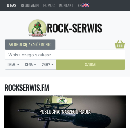
O NAS
REGULAMIN
POMOC
KONTAKT
EN
ROCK-SERWIS
ZALOGUJ SIĘ / ZAŁÓŻ KONTO
DZIAŁ
CENA
24H?
SZUKAJ
ROCKSERWIS.FM
POSŁUCHAJ NASZEGO RADIA