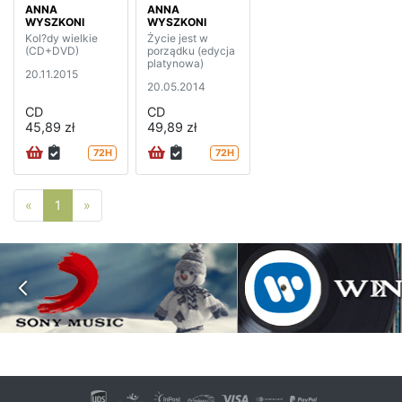
ANNA
ANNA
WYSZKONI
WYSZKONI
Kol?dy wielkie
Życie jest w
(CD+DVD)
porządku (edycja
platynowa)
20.11.2015
20.05.2014
CD
CD
45,89 zł
49,89 zł
72H
72H
Poprzednia strona
Następna strona
«
1
»