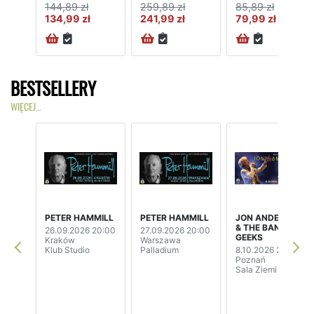
144,89 zł
259,89 zł
85,89 zł
134,99 zł
241,99 zł
79,99 zł
BESTSELLERY
WIĘCEJ…
PETER HAMMILL
PETER HAMMILL
JON ANDERSON
& THE BAND
26.09.2026 20:00
27.09.2026 20:00
GEEKS
Kraków
Warszawa
Klub Studio
Palladium
8.10.2026 20:00
Poznań
Sala Ziemi