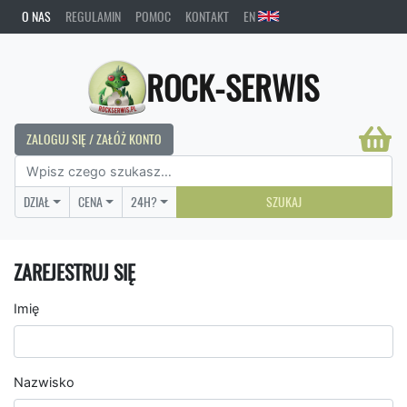
O NAS
REGULAMIN
POMOC
KONTAKT
EN
ROCK-SERWIS
ZALOGUJ SIĘ / ZAŁÓŻ KONTO
DZIAŁ
CENA
24H?
SZUKAJ
ZAREJESTRUJ SIĘ
Imię
Nazwisko