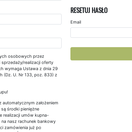
RESETUJ HASŁO
Email
nych osobowych przez
przedaży/realizacji oferty
ych wymaga Ustawa z dnia 29
 (Dz. U. Nr 133, poz. 833) z
upu!
ę z automatycznym założeniem
są środki pieniężne
e realizacji umów kupna-
a na nasz rachunek bankowy
ści zamówienia już po