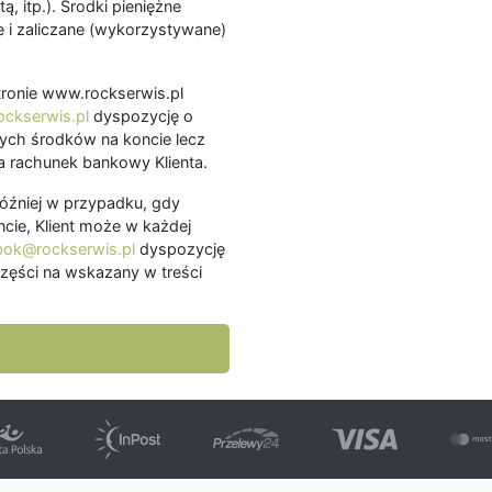
ą, itp.). Środki pieniężne
 i zaliczane (wykorzystywane)
.
 stronie www.rockserwis.pl
ckserwis.pl
dyspozycję o
ch środków na koncie lecz
 rachunek bankowy Klienta.
później w przypadku, gdy
cie, Klient może w każdej
bok@rockserwis.pl
dyspozycję
zęści na wskazany w treści