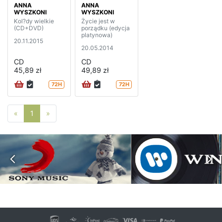
ANNA
ANNA
WYSZKONI
WYSZKONI
Kol?dy wielkie
Życie jest w
(CD+DVD)
porządku (edycja
platynowa)
20.11.2015
20.05.2014
CD
CD
45,89 zł
49,89 zł
72H
72H
Poprzednia strona
Następna strona
«
1
»