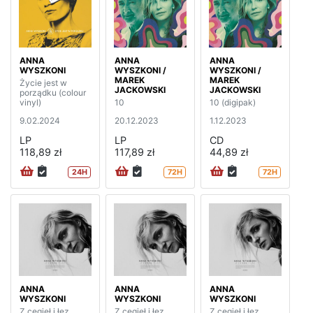
ANNA
ANNA
ANNA
WYSZKONI
WYSZKONI /
WYSZKONI /
MAREK
MAREK
Życie jest w
JACKOWSKI
JACKOWSKI
porządku (colour
vinyl)
10
10 (digipak)
9.02.2024
20.12.2023
1.12.2023
LP
LP
CD
118,89 zł
117,89 zł
44,89 zł
24H
72H
72H
ANNA
ANNA
ANNA
WYSZKONI
WYSZKONI
WYSZKONI
Z cegieł i łez
Z cegieł i łez
Z cegieł i łez