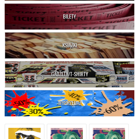
BILETY
KSIĄŻKI
GADŻETY/T-SHIRTY
WYPRZEDAŻ