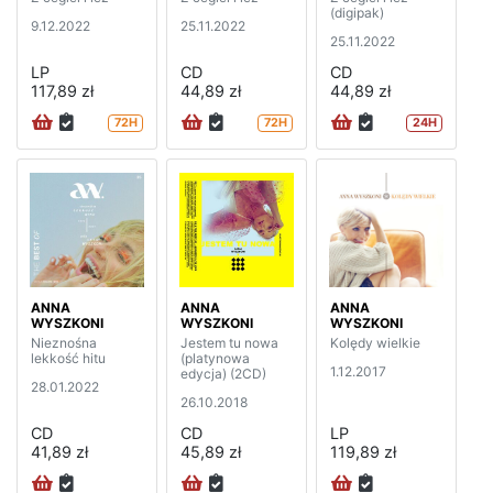
(digipak)
9.12.2022
25.11.2022
25.11.2022
LP
CD
CD
117,89 zł
44,89 zł
44,89 zł
72H
72H
24H
ANNA
ANNA
ANNA
WYSZKONI
WYSZKONI
WYSZKONI
Nieznośna
Jestem tu nowa
Kolędy wielkie
lekkość hitu
(platynowa
1.12.2017
edycja) (2CD)
28.01.2022
26.10.2018
CD
CD
LP
41,89 zł
45,89 zł
119,89 zł