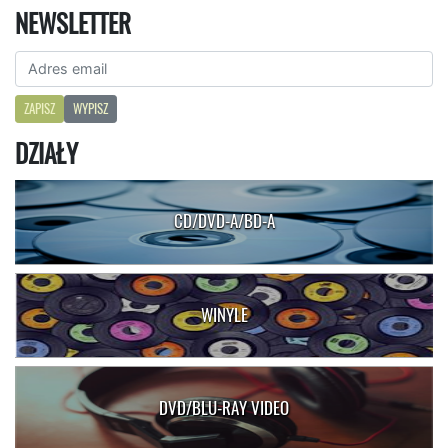
NEWSLETTER
ZAPISZ
WYPISZ
DZIAŁY
CD/DVD-A/BD-A
WINYLE
DVD/BLU-RAY VIDEO