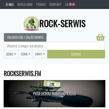
O NAS
REGULAMIN
POMOC
KONTAKT
EN
ROCK-SERWIS
ZALOGUJ SIĘ / ZAŁÓŻ KONTO
DZIAŁ
CENA
24H?
SZUKAJ
ROCKSERWIS.FM
POSŁUCHAJ NASZEGO RADIA