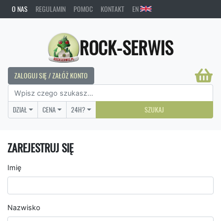
O NAS
REGULAMIN
POMOC
KONTAKT
EN
ROCK-SERWIS
ZALOGUJ SIĘ / ZAŁÓŻ KONTO
DZIAŁ
CENA
24H?
SZUKAJ
ZAREJESTRUJ SIĘ
Imię
Nazwisko