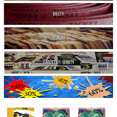
BILETY
KSIĄŻKI
GADŻETY/T-SHIRTY
WYPRZEDAŻ