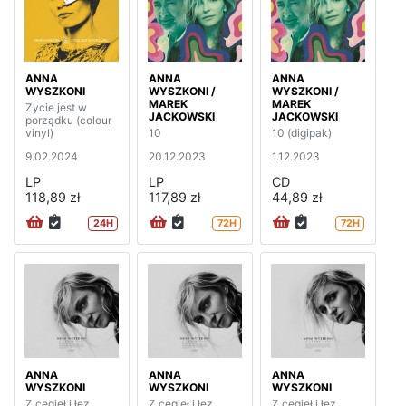
ANNA
ANNA
ANNA
WYSZKONI
WYSZKONI /
WYSZKONI /
MAREK
MAREK
Życie jest w
JACKOWSKI
JACKOWSKI
porządku (colour
vinyl)
10
10 (digipak)
9.02.2024
20.12.2023
1.12.2023
LP
LP
CD
118,89 zł
117,89 zł
44,89 zł
24H
72H
72H
ANNA
ANNA
ANNA
WYSZKONI
WYSZKONI
WYSZKONI
Z cegieł i łez
Z cegieł i łez
Z cegieł i łez