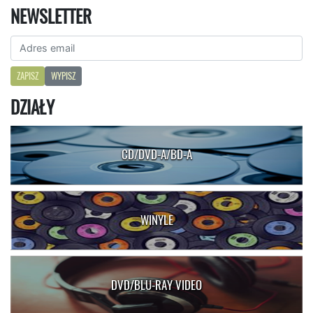
NEWSLETTER
ZAPISZ
WYPISZ
DZIAŁY
CD/DVD-A/BD-A
WINYLE
DVD/BLU-RAY VIDEO