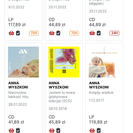
(digipak)
9.12.2022
25.11.2022
25.11.2022
LP
CD
CD
117,89 zł
44,89 zł
44,89 zł
72H
72H
24H
ANNA
ANNA
ANNA
WYSZKONI
WYSZKONI
WYSZKONI
Nieznośna
Jestem tu nowa
Kolędy wielkie
lekkość hitu
(platynowa
1.12.2017
edycja) (2CD)
28.01.2022
26.10.2018
CD
CD
LP
41,89 zł
45,89 zł
119,89 zł