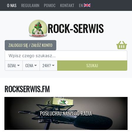
O NAS
REGULAMIN
POMOC
KONTAKT
EN
ROCK-SERWIS
ZALOGUJ SIĘ / ZAŁÓŻ KONTO
DZIAŁ
CENA
24H?
SZUKAJ
ROCKSERWIS.FM
POSŁUCHAJ NASZEGO RADIA