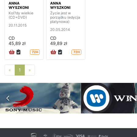
ANNA
ANNA
WYSZKONI
WYSZKONI
Kol?dy wielkie
Życie jest w
(CD+DVD)
porządku (edycja
platynowa)
20.11.2015
20.05.2014
CD
CD
45,89 zł
49,89 zł
72H
72H
Poprzednia strona
Następna strona
«
1
»