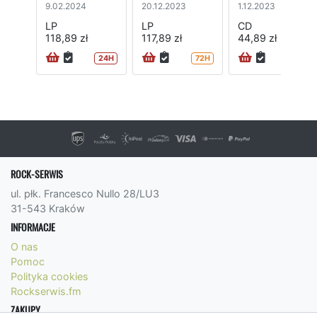
9.02.2024
20.12.2023
1.12.2023
LP
LP
CD
118,89 zł
117,89 zł
44,89 zł
24H
72H
72H
ROCK-SERWIS
ul. płk. Francesco Nullo 28/LU3
31-543 Kraków
INFORMACJE
O nas
Pomoc
Polityka cookies
Rockserwis.fm
ZAKUPY