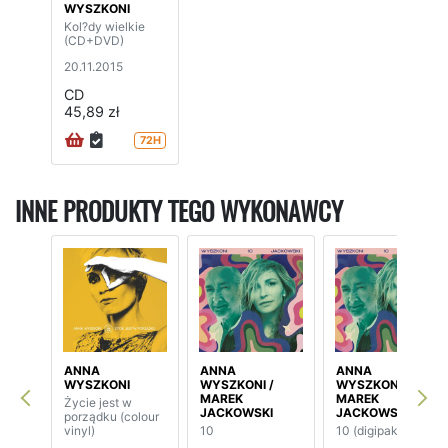
WYSZKONI
Kol?dy wielkie
(CD+DVD)
20.11.2015
CD
45,89 zł
72H
INNE PRODUKTY TEGO WYKONAWCY
ANNA
ANNA
ANNA
WYSZKONI
WYSZKONI /
WYSZKONI /
MAREK
MAREK
Życie jest w
JACKOWSKI
JACKOWSKI
porządku (colour
vinyl)
10
10 (digipak)