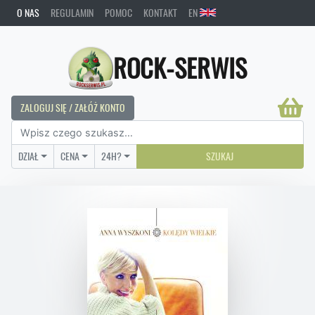
O NAS
REGULAMIN
POMOC
KONTAKT
EN
ROCK-SERWIS
ZALOGUJ SIĘ / ZAŁÓŻ KONTO
DZIAŁ
CENA
24H?
SZUKAJ