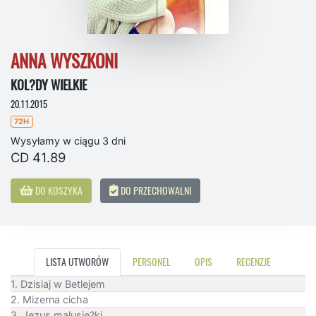
ANNA WYSZKONI
KOL?DY WIELKIE
20.11.2015
72H
Wysyłamy w ciągu 3 dni
CD 41.89
DO KOSZYKA
DO PRZECHOWALNI
LISTA UTWORÓW
PERSONEL
OPIS
RECENZJE
1. Dzisiaj w Betlejem
2. Mizerna cicha
3. Jezus malusie?ki