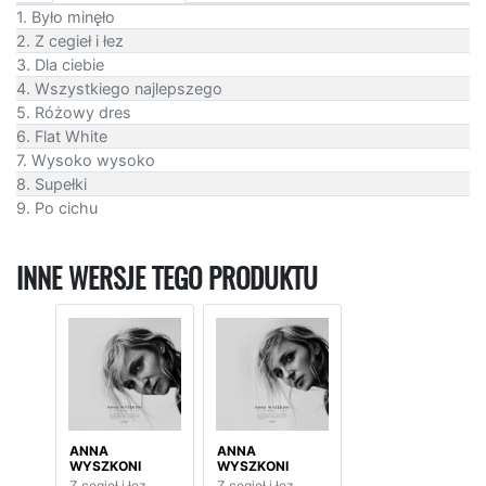
1. Było minęło
2. Z cegieł i łez
3. Dla ciebie
4. Wszystkiego najlepszego
5. Różowy dres
6. Flat White
7. Wysoko wysoko
8. Supełki
9. Po cichu
INNE WERSJE TEGO PRODUKTU
ANNA
ANNA
WYSZKONI
WYSZKONI
Z cegieł i łez
Z cegieł i łez