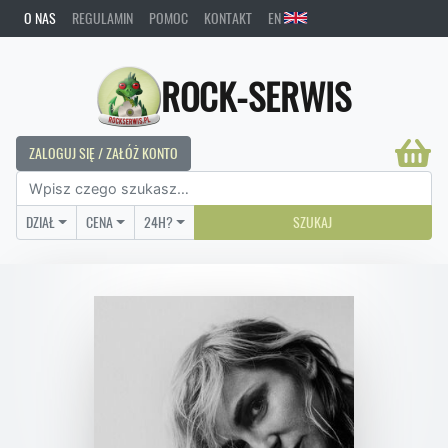
O NAS
REGULAMIN
POMOC
KONTAKT
EN
ROCK-SERWIS
ZALOGUJ SIĘ / ZAŁÓŻ KONTO
DZIAŁ
CENA
24H?
SZUKAJ