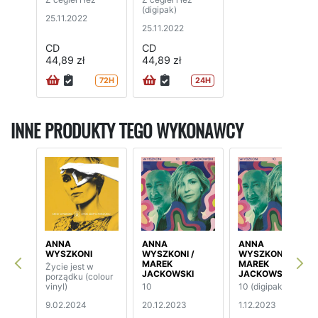
(digipak)
25.11.2022
25.11.2022
CD
CD
44,89 zł
44,89 zł
72H
24H
INNE PRODUKTY TEGO WYKONAWCY
ANNA
ANNA
ANNA
WYSZKONI
WYSZKONI /
WYSZKONI /
MAREK
MAREK
Życie jest w
JACKOWSKI
JACKOWSKI
porządku (colour
vinyl)
10
10 (digipak)
9.02.2024
20.12.2023
1.12.2023