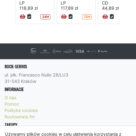
LP
LP
CD
118,89 zł
117,89 zł
44,89 zł
24H
72H
72H
ROCK-SERWIS
ul. płk. Francesco Nullo 28/LU3
31-543 Kraków
INFORMACJE
O nas
Pomoc
Polityka cookies
Rockserwis.fm
ZAKUPY
Formy płatności
Używamy plików cookies w celu ułatwienia korzystania z