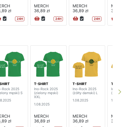
ERCH
MERCH
MERCH
MERCH
,89 zł
36,89 zł
36,89 zł
36,89 zł
24H
24H
24H
SHIRT
T-SHIRT
T-SHIRT
T-SHIRT
o-Rock 2025
Ino-Rock 2025
Ino-Rock 2025
Ino-Rock
ielony męski) S
(zielony męski)
(żółty damski) L
(żółty da
XXL
08.2025
1.08.2025
1.08.2025
1.08.2025
ERCH
MERCH
MERCH
MERCH
,89 zł
36,89 zł
36,89 zł
36,89 zł