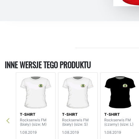
INNE WERSJE TEGO PRODUKTU
T-SHIRT
T-SHIRT
T-SHIRT
Rockserwis FM
Rockserwis FM
Rockserwis FM
(biały) (size: M)
(biały) (size: S)
(czarny) (size: L)
1.08.2019
1.08.2019
1.08.2019