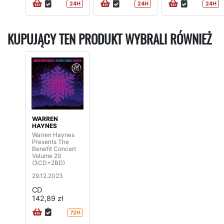
24H
24H
24H
KUPUJĄCY TEN PRODUKT WYBRALI RÓWNIEŻ
WARREN
HAYNES
Warren Haynes
Presents The
Benefit Concert
Volume 20
(3CD+2BD)
29.12.2023
CD
142,89 zł
72H