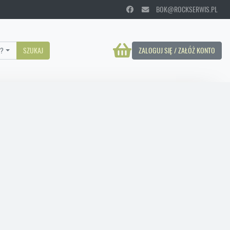
BOK@ROCKSERWIS.PL
?
SZUKAJ
ZALOGUJ SIĘ / ZAŁÓŻ KONTO