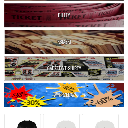
BILETY
KSIĄŻKI
GADŻETY/T-SHIRTY
WYPRZEDAŻ