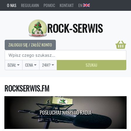
O NAS
REGULAMIN
POMOC
KONTAKT
EN
ROCK-SERWIS
ZALOGUJ SIĘ / ZAŁÓŻ KONTO
DZIAŁ
CENA
24H?
SZUKAJ
ROCKSERWIS.FM
POSŁUCHAJ NASZEGO RADIA