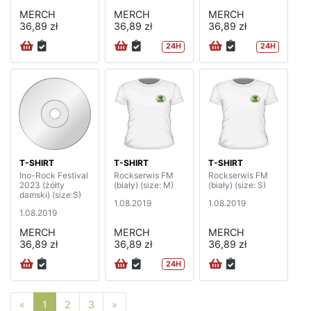
MERCH
MERCH
MERCH
36,89 zł
36,89 zł
36,89 zł
24H
24H
T-SHIRT
T-SHIRT
T-SHIRT
Ino-Rock Festival
Rockserwis FM
Rockserwis FM
2023 (żółty
(biały) (size: M)
(biały) (size: S)
damski) (size:S)
1.08.2019
1.08.2019
1.08.2019
MERCH
MERCH
MERCH
36,89 zł
36,89 zł
36,89 zł
24H
Poprzednia strona
Następna strona
«
1
2
3
»