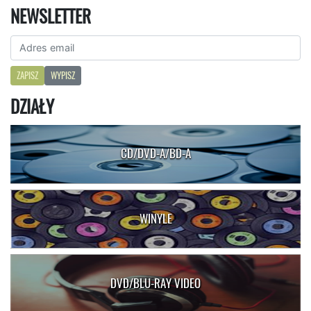
NEWSLETTER
ZAPISZ
WYPISZ
DZIAŁY
CD/DVD-A/BD-A
WINYLE
DVD/BLU-RAY VIDEO