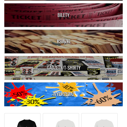
BILETY
KSIĄŻKI
GADŻETY/T-SHIRTY
WYPRZEDAŻ