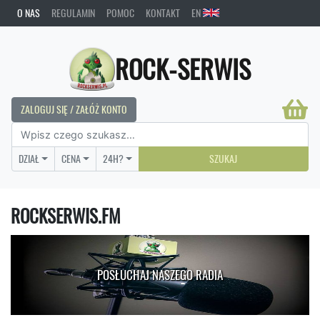
O NAS
REGULAMIN
POMOC
KONTAKT
EN
ROCK-SERWIS
ZALOGUJ SIĘ / ZAŁÓŻ KONTO
DZIAŁ
CENA
24H?
SZUKAJ
ROCKSERWIS.FM
POSŁUCHAJ NASZEGO RADIA