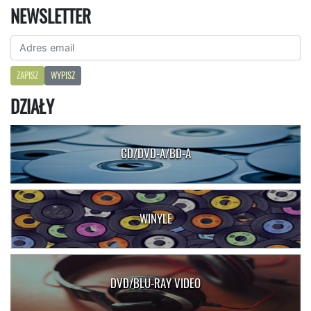
NEWSLETTER
ZAPISZ
WYPISZ
DZIAŁY
CD/DVD-A/BD-A
WINYLE
DVD/BLU-RAY VIDEO