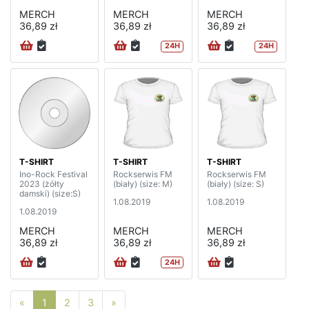
MERCH
MERCH
MERCH
36,89 zł
36,89 zł
36,89 zł
24H
24H
T-SHIRT
T-SHIRT
T-SHIRT
Ino-Rock Festival
Rockserwis FM
Rockserwis FM
2023 (żółty
(biały) (size: M)
(biały) (size: S)
damski) (size:S)
1.08.2019
1.08.2019
1.08.2019
MERCH
MERCH
MERCH
36,89 zł
36,89 zł
36,89 zł
24H
Poprzednia strona
Następna strona
«
1
2
3
»