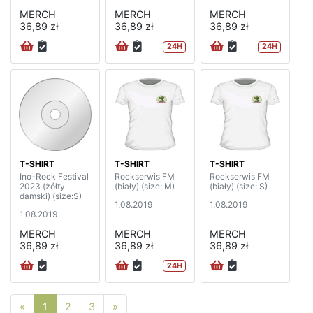
MERCH
MERCH
MERCH
36,89 zł
36,89 zł
36,89 zł
24H
24H
T-SHIRT
T-SHIRT
T-SHIRT
Ino-Rock Festival
Rockserwis FM
Rockserwis FM
2023 (żółty
(biały) (size: M)
(biały) (size: S)
damski) (size:S)
1.08.2019
1.08.2019
1.08.2019
MERCH
MERCH
MERCH
36,89 zł
36,89 zł
36,89 zł
24H
Poprzednia strona
Następna strona
«
1
2
3
»