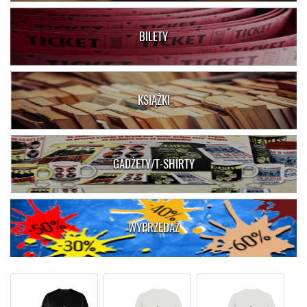
BILETY
KSIĄŻKI
GADŻETY/T-SHIRTY
WYPRZEDAŻ