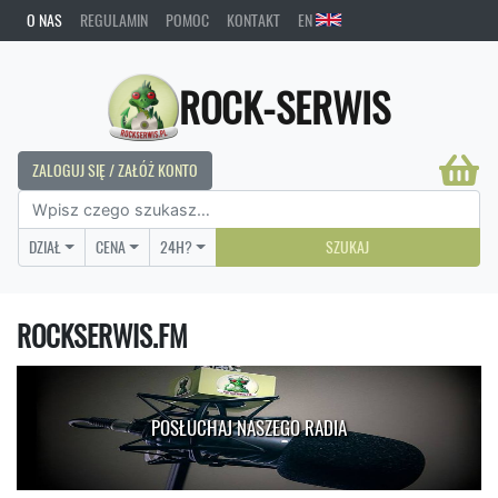
O NAS
REGULAMIN
POMOC
KONTAKT
EN
ROCK-SERWIS
ZALOGUJ SIĘ / ZAŁÓŻ KONTO
DZIAŁ
CENA
24H?
SZUKAJ
ROCKSERWIS.FM
POSŁUCHAJ NASZEGO RADIA