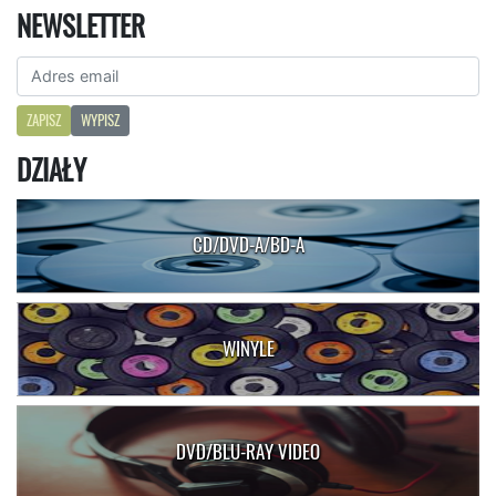
NEWSLETTER
ZAPISZ
WYPISZ
DZIAŁY
CD/DVD-A/BD-A
WINYLE
DVD/BLU-RAY VIDEO