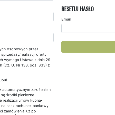
RESETUJ HASŁO
Email
nych osobowych przez
przedaży/realizacji oferty
ych wymaga Ustawa z dnia 29
 (Dz. U. Nr 133, poz. 833) z
upu!
ę z automatycznym założeniem
są środki pieniężne
e realizacji umów kupna-
a na nasz rachunek bankowy
ści zamówienia już po