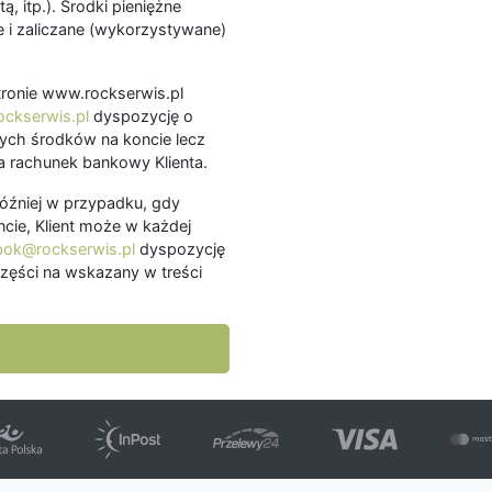
ą, itp.). Środki pieniężne
 i zaliczane (wykorzystywane)
.
 stronie www.rockserwis.pl
ckserwis.pl
dyspozycję o
ch środków na koncie lecz
 rachunek bankowy Klienta.
później w przypadku, gdy
cie, Klient może w każdej
bok@rockserwis.pl
dyspozycję
zęści na wskazany w treści