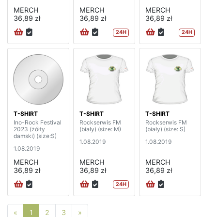
MERCH
MERCH
MERCH
36,89 zł
36,89 zł
36,89 zł
24H
24H
T-SHIRT
T-SHIRT
T-SHIRT
Ino-Rock Festival
Rockserwis FM
Rockserwis FM
2023 (żółty
(biały) (size: M)
(biały) (size: S)
damski) (size:S)
1.08.2019
1.08.2019
1.08.2019
MERCH
MERCH
MERCH
36,89 zł
36,89 zł
36,89 zł
24H
Poprzednia strona
Następna strona
«
1
2
3
»