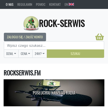
O NAS
REGULAMIN
POMOC
KONTAKT
EN
ROCK-SERWIS
ZALOGUJ SIĘ / ZAŁÓŻ KONTO
DZIAŁ
CENA
24H?
SZUKAJ
ROCKSERWIS.FM
POSŁUCHAJ NASZEGO RADIA