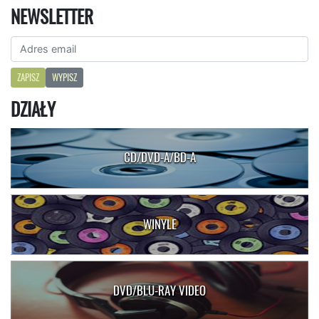
NEWSLETTER
ZAPISZ
WYPISZ
DZIAŁY
CD/DVD-A/BD-A
WINYLE
DVD/BLU-RAY VIDEO