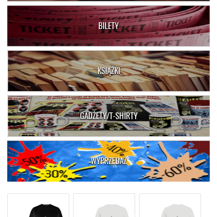
BILETY
KSIĄŻKI
GADŻETY/T-SHIRTY
WYPRZEDAŻ