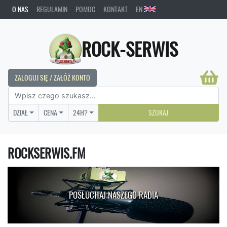
O NAS
REGULAMIN
POMOC
KONTAKT
EN
ROCK-SERWIS
ZALOGUJ SIĘ / ZAŁÓŻ KONTO
DZIAŁ
CENA
24H?
SZUKAJ
ROCKSERWIS.FM
POSŁUCHAJ NASZEGO RADIA