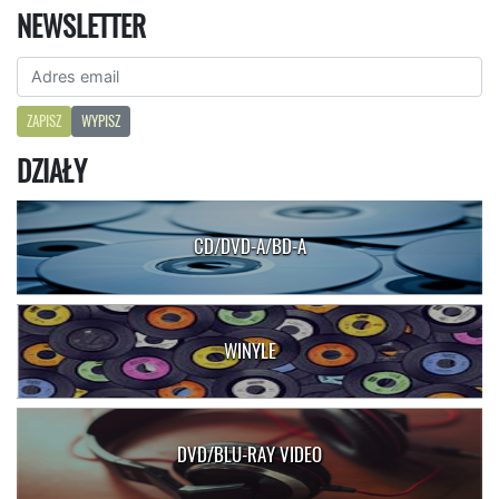
NEWSLETTER
ZAPISZ
WYPISZ
DZIAŁY
CD/DVD-A/BD-A
WINYLE
DVD/BLU-RAY VIDEO