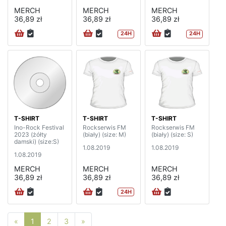
MERCH
MERCH
MERCH
36,89 zł
36,89 zł
36,89 zł
24H
24H
T-SHIRT
T-SHIRT
T-SHIRT
Ino-Rock Festival
Rockserwis FM
Rockserwis FM
2023 (żółty
(biały) (size: M)
(biały) (size: S)
damski) (size:S)
1.08.2019
1.08.2019
1.08.2019
MERCH
MERCH
MERCH
36,89 zł
36,89 zł
36,89 zł
24H
Poprzednia strona
Następna strona
«
1
2
3
»