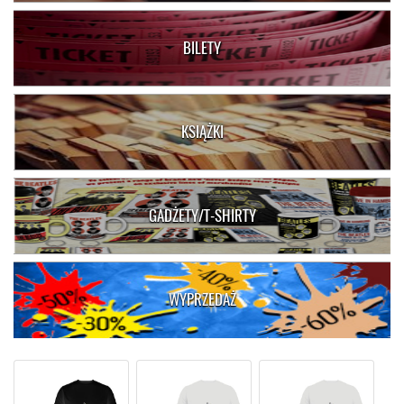
BILETY
KSIĄŻKI
GADŻETY/T-SHIRTY
WYPRZEDAŻ