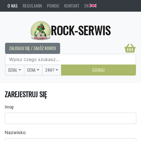
O NAS
REGULAMIN
POMOC
KONTAKT
EN
ROCK-SERWIS
ZALOGUJ SIĘ / ZAŁÓŻ KONTO
DZIAŁ
CENA
24H?
SZUKAJ
ZAREJESTRUJ SIĘ
Imię
Nazwisko