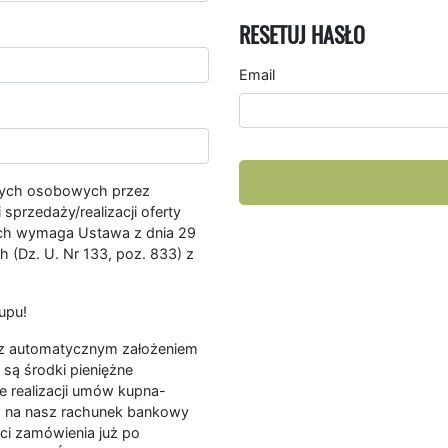
RESETUJ HASŁO
Email
nych osobowych przez
przedaży/realizacji oferty
ych wymaga Ustawa z dnia 29
 (Dz. U. Nr 133, poz. 833) z
upu!
ę z automatycznym założeniem
są środki pieniężne
e realizacji umów kupna-
a na nasz rachunek bankowy
ści zamówienia już po