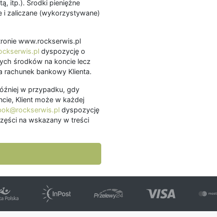
ą, itp.). Środki pieniężne
 i zaliczane (wykorzystywane)
.
 stronie www.rockserwis.pl
ckserwis.pl
dyspozycję o
ch środków na koncie lecz
 rachunek bankowy Klienta.
później w przypadku, gdy
cie, Klient może w każdej
bok@rockserwis.pl
dyspozycję
zęści na wskazany w treści