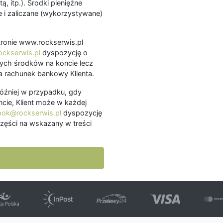
ą, itp.). Środki pieniężne
 i zaliczane (wykorzystywane)
.
 stronie www.rockserwis.pl
ckserwis.pl
dyspozycję o
ch środków na koncie lecz
 rachunek bankowy Klienta.
później w przypadku, gdy
cie, Klient może w każdej
bok@rockserwis.pl
dyspozycję
zęści na wskazany w treści