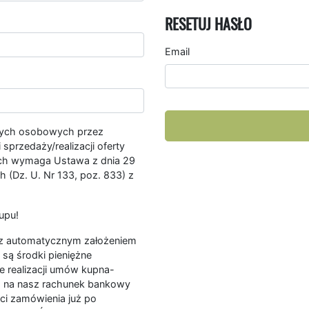
RESETUJ HASŁO
Email
nych osobowych przez
przedaży/realizacji oferty
ych wymaga Ustawa z dnia 29
 (Dz. U. Nr 133, poz. 833) z
upu!
ę z automatycznym założeniem
są środki pieniężne
e realizacji umów kupna-
a na nasz rachunek bankowy
ści zamówienia już po