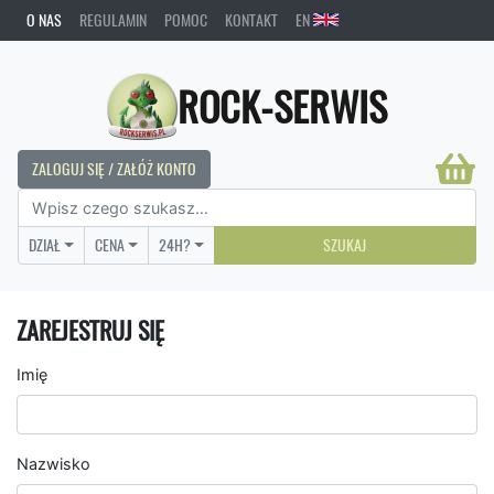
O NAS
REGULAMIN
POMOC
KONTAKT
EN
ROCK-SERWIS
ZALOGUJ SIĘ / ZAŁÓŻ KONTO
DZIAŁ
CENA
24H?
SZUKAJ
ZAREJESTRUJ SIĘ
Imię
Nazwisko