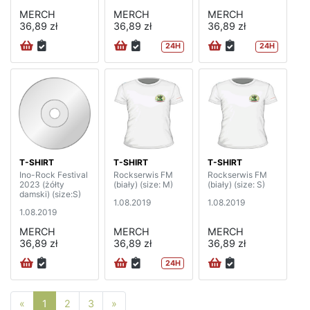
MERCH
MERCH
MERCH
36,89 zł
36,89 zł
36,89 zł
24H
24H
T-SHIRT
T-SHIRT
T-SHIRT
Ino-Rock Festival
Rockserwis FM
Rockserwis FM
2023 (żółty
(biały) (size: M)
(biały) (size: S)
damski) (size:S)
1.08.2019
1.08.2019
1.08.2019
MERCH
MERCH
MERCH
36,89 zł
36,89 zł
36,89 zł
24H
Poprzednia strona
Następna strona
«
1
2
3
»