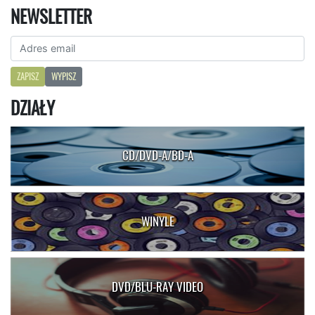
NEWSLETTER
ZAPISZ
WYPISZ
DZIAŁY
CD/DVD-A/BD-A
WINYLE
DVD/BLU-RAY VIDEO