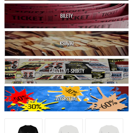
BILETY
KSIĄŻKI
GADŻETY/T-SHIRTY
WYPRZEDAŻ