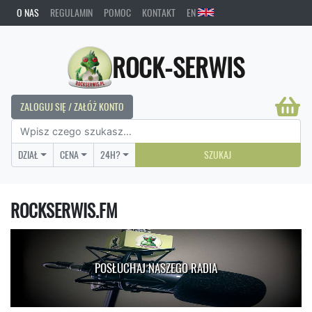
O NAS
REGULAMIN
POMOC
KONTAKT
EN
ROCK-SERWIS
ZALOGUJ SIĘ / ZAŁÓŻ KONTO
DZIAŁ
CENA
24H?
SZUKAJ
ROCKSERWIS.FM
POSŁUCHAJ NASZEGO RADIA