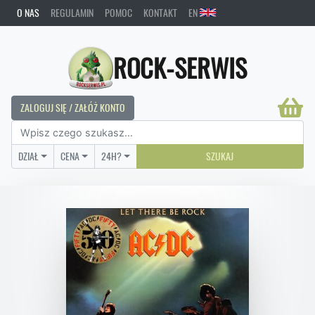
O NAS
REGULAMIN
POMOC
KONTAKT
EN
ROCK-SERWIS
ZALOGUJ SIĘ / ZAŁÓŻ KONTO
DZIAŁ
CENA
24H?
SZUKAJ