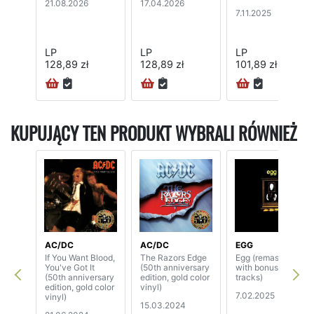
21.08.2026
17.04.2026
7.11.2025
LP
LP
LP
128,89 zł
128,89 zł
101,89 zł
KUPUJĄCY TEN PRODUKT WYBRALI RÓWNIEŻ
AC/DC
AC/DC
EGG
If You Want Blood,
The Razors Edge
Egg (remaster
You've Got It
(50th anniversary
with bonus
(50th anniversary
edition, gold color
tracks)
edition, gold color
vinyl)
7.02.2025
vinyl)
15.03.2024