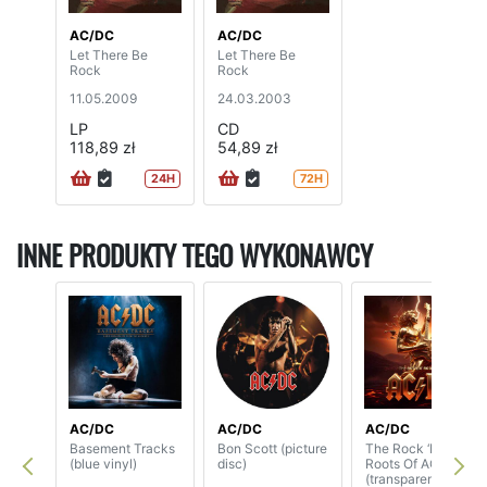
AC/DC
AC/DC
Let There Be
Let There Be
Rock
Rock
11.05.2009
24.03.2003
LP
CD
118,89 zł
54,89 zł
24H
72H
INNE PRODUKTY TEGO WYKONAWCY
AC/DC
AC/DC
AC/DC
Basement Tracks
Bon Scott (picture
The Rock ‘N’
(blue vinyl)
disc)
Roots Of AC/DC
(transparent vinyl)