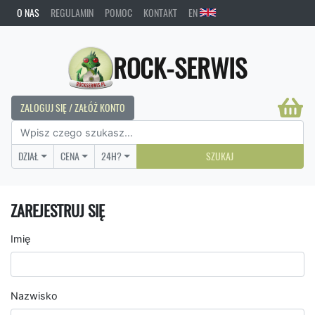
O NAS
REGULAMIN
POMOC
KONTAKT
EN
ROCK-SERWIS
ZALOGUJ SIĘ / ZAŁÓŻ KONTO
DZIAŁ
CENA
24H?
SZUKAJ
ZAREJESTRUJ SIĘ
Imię
Nazwisko