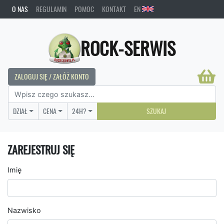
O NAS
REGULAMIN
POMOC
KONTAKT
EN
ROCK-SERWIS
ZALOGUJ SIĘ / ZAŁÓŻ KONTO
DZIAŁ
CENA
24H?
SZUKAJ
ZAREJESTRUJ SIĘ
Imię
Nazwisko