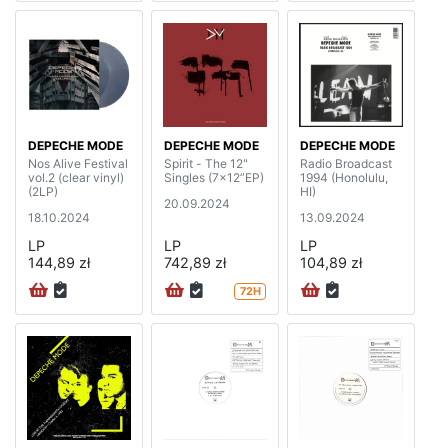
DEPECHE MODE
DEPECHE MODE
DEPECHE MODE
Nos Alive Festival
Spirit - The 12"
Radio Broadcast
vol.2 (clear vinyl)
Singles (7x12”EP)
1994 (Honolulu,
(2LP)
HI)
20.09.2024
18.10.2024
13.09.2024
LP
LP
LP
144,89 zł
742,89 zł
104,89 zł
72H