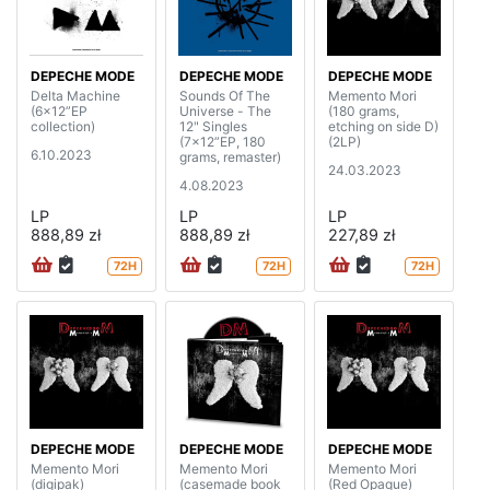
DEPECHE MODE
DEPECHE MODE
DEPECHE MODE
Delta Machine
Sounds Of The
Memento Mori
(6x12”EP
Universe - The
(180 grams,
collection)
12" Singles
etching on side D)
(7x12”EP, 180
(2LP)
6.10.2023
grams, remaster)
24.03.2023
4.08.2023
LP
LP
LP
888,89 zł
888,89 zł
227,89 zł
72H
72H
72H
DEPECHE MODE
DEPECHE MODE
DEPECHE MODE
Memento Mori
Memento Mori
Memento Mori
(digipak)
(casemade book
(Red Opaque)