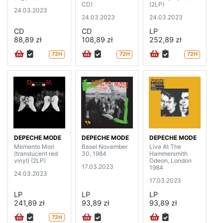
CD)
(2LP)
24.03.2023
24.03.2023
24.03.2023
CD
CD
LP
88,89 zł
108,89 zł
252,89 zł
72H
72H
72H
DEPECHE MODE
DEPECHE MODE
DEPECHE MODE
Memento Mori
Basel November
Live At The
(translucent red
30, 1984
Hammersmith
vinyl) (2LP)
Odeon, London
17.03.2023
1984
24.03.2023
17.03.2023
LP
LP
LP
241,89 zł
93,89 zł
93,89 zł
72H