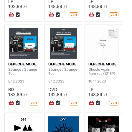
LP
LP
LP
102,89 zł
148,89 zł
148,89 zł
72H
72H
DEPECHE MODE
DEPECHE MODE
DEPECHE MODE
Strange / Strange
Strange / Strange
Ghosts Again
Too
Too
Remixes (12”EP)
8.12.2023
8.12.2023
10.11.2023
BD
DVD
LP
182,89 zł
162,89 zł
148,89 zł
72H
72H
72H