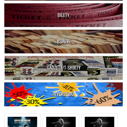
BILETY
KSIĄŻKI
GADŻETY/T-SHIRTY
WYPRZEDAŻ