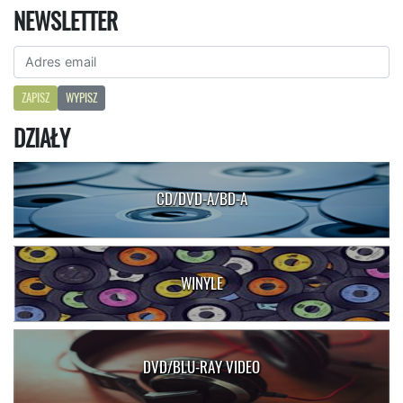
NEWSLETTER
ZAPISZ
WYPISZ
DZIAŁY
CD/DVD-A/BD-A
WINYLE
DVD/BLU-RAY VIDEO