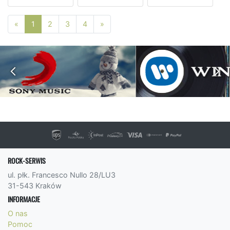
Poprzednia strona
Następna strona
«
1
2
3
4
»
ROCK-SERWIS
ul. płk. Francesco Nullo 28/LU3
31-543 Kraków
INFORMACJE
O nas
Pomoc