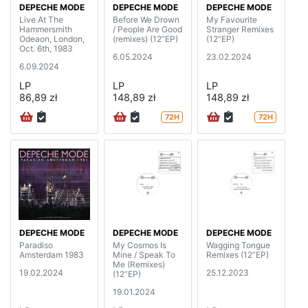
DEPECHE MODE
DEPECHE MODE
DEPECHE MODE
Live At The
Before We Drown
My Favourite
Hammersmith
/ People Are Good
Stranger Remixes
Odeaon, London,
(remixes) (12”EP)
(12”EP)
Oct. 6th, 1983
6.05.2024
23.02.2024
6.09.2024
LP
LP
LP
86,89 zł
148,89 zł
148,89 zł
72H
72H
DEPECHE MODE
DEPECHE MODE
DEPECHE MODE
Paradiso
My Cosmos Is
Wagging Tongue
Amsterdam 1983
Mine / Speak To
Remixes (12”EP)
Me (Remixes)
19.02.2024
25.12.2023
(12”EP)
19.01.2024