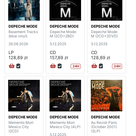
DEPECHE MODE
DEPECHE MODE
DEPECHE MODE
Basement Tracks
Depeche Mode:
Depeche Mode:
(blue vinyl)
M (2CD+2BD)
M (2CD+2DVD)
26.06.2026
5.12.2025
5.12.2025
LP
CD
CD
128,89 zł
157,89 zł
128,89 zł
24H
24H
DEPECHE MODE
DEPECHE MODE
DEPECHE MODE
Memento Mori:
Memento Mori:
Au Revoir Paris
Mexico City
Mexico City (4LP)
(October 2001)
(2CD)
(2LP)
5.12.2025