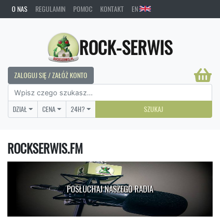
O NAS
REGULAMIN
POMOC
KONTAKT
EN
ROCK-SERWIS
ZALOGUJ SIĘ / ZAŁÓŻ KONTO
DZIAŁ
CENA
24H?
SZUKAJ
ROCKSERWIS.FM
POSŁUCHAJ NASZEGO RADIA