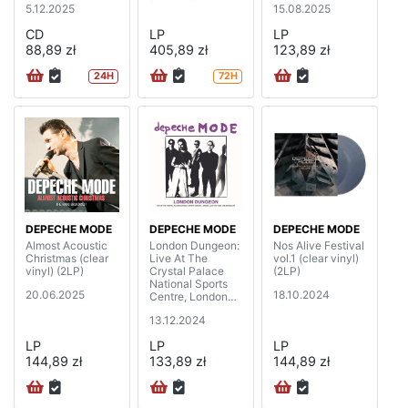
5.12.2025
15.08.2025
CD
LP
LP
88,89 zł
405,89 zł
123,89 zł
24H
72H
DEPECHE MODE
DEPECHE MODE
DEPECHE MODE
Almost Acoustic
London Dungeon:
Nos Alive Festival
Christmas (clear
Live At The
vol.1 (clear vinyl)
vinyl) (2LP)
Crystal Palace
(2LP)
National Sports
20.06.2025
18.10.2024
Centre, London
1993 (2LP)
13.12.2024
LP
LP
LP
144,89 zł
133,89 zł
144,89 zł