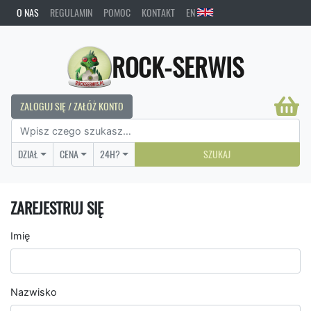
O NAS
REGULAMIN
POMOC
KONTAKT
EN
ROCK-SERWIS
ZALOGUJ SIĘ / ZAŁÓŻ KONTO
DZIAŁ
CENA
24H?
SZUKAJ
ZAREJESTRUJ SIĘ
Imię
Nazwisko