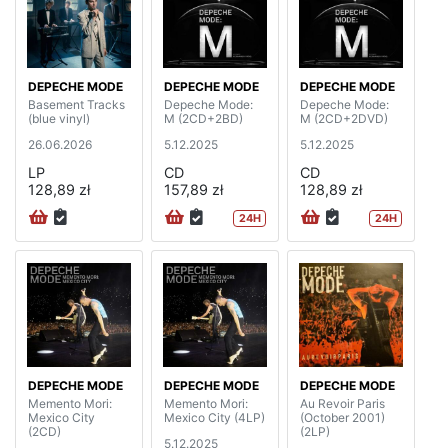
DEPECHE MODE
DEPECHE MODE
DEPECHE MODE
Basement Tracks
Depeche Mode:
Depeche Mode:
(blue vinyl)
M (2CD+2BD)
M (2CD+2DVD)
26.06.2026
5.12.2025
5.12.2025
LP
CD
CD
128,89 zł
157,89 zł
128,89 zł
24H
24H
DEPECHE MODE
DEPECHE MODE
DEPECHE MODE
Memento Mori:
Memento Mori:
Au Revoir Paris
Mexico City
Mexico City (4LP)
(October 2001)
(2CD)
(2LP)
5.12.2025