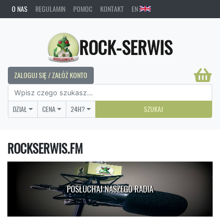
O NAS
REGULAMIN
POMOC
KONTAKT
EN
ROCK-SERWIS
ZALOGUJ SIĘ / ZAŁÓŻ KONTO
DZIAŁ
CENA
24H?
SZUKAJ
ROCKSERWIS.FM
POSŁUCHAJ NASZEGO RADIA