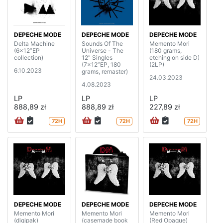
DEPECHE MODE
DEPECHE MODE
DEPECHE MODE
Delta Machine
Sounds Of The
Memento Mori
(6x12”EP
Universe - The
(180 grams,
collection)
12" Singles
etching on side D)
(7x12”EP, 180
(2LP)
6.10.2023
grams, remaster)
24.03.2023
4.08.2023
LP
LP
LP
888,89 zł
888,89 zł
227,89 zł
72H
72H
72H
DEPECHE MODE
DEPECHE MODE
DEPECHE MODE
Memento Mori
Memento Mori
Memento Mori
(digipak)
(casemade book
(Red Opaque)