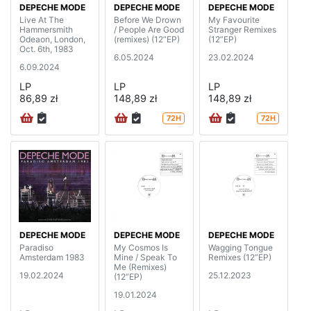
DEPECHE MODE
DEPECHE MODE
DEPECHE MODE
Live At The
Before We Drown
My Favourite
Hammersmith
/ People Are Good
Stranger Remixes
Odeaon, London,
(remixes) (12”EP)
(12”EP)
Oct. 6th, 1983
6.05.2024
23.02.2024
6.09.2024
LP
LP
LP
86,89 zł
148,89 zł
148,89 zł
72H
72H
DEPECHE MODE
DEPECHE MODE
DEPECHE MODE
Paradiso
My Cosmos Is
Wagging Tongue
Amsterdam 1983
Mine / Speak To
Remixes (12”EP)
Me (Remixes)
19.02.2024
25.12.2023
(12”EP)
19.01.2024