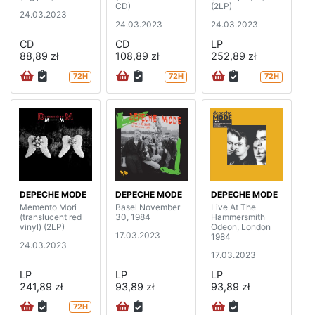
CD)
(2LP)
24.03.2023
24.03.2023
24.03.2023
CD
CD
LP
88,89 zł
108,89 zł
252,89 zł
72H
72H
72H
DEPECHE MODE
DEPECHE MODE
DEPECHE MODE
Memento Mori
Basel November
Live At The
(translucent red
30, 1984
Hammersmith
vinyl) (2LP)
Odeon, London
17.03.2023
1984
24.03.2023
17.03.2023
LP
LP
LP
241,89 zł
93,89 zł
93,89 zł
72H