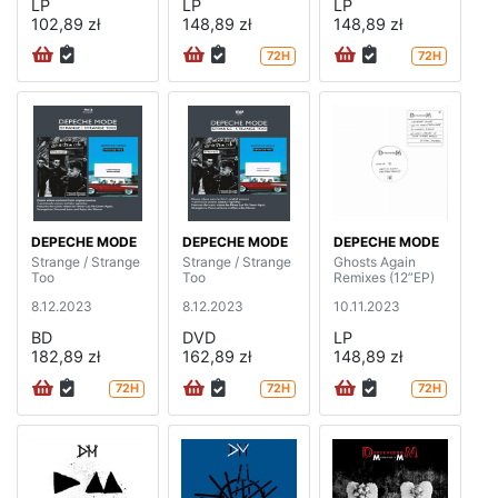
LP
LP
LP
102,89 zł
148,89 zł
148,89 zł
72H
72H
DEPECHE MODE
DEPECHE MODE
DEPECHE MODE
Strange / Strange
Strange / Strange
Ghosts Again
Too
Too
Remixes (12”EP)
8.12.2023
8.12.2023
10.11.2023
BD
DVD
LP
182,89 zł
162,89 zł
148,89 zł
72H
72H
72H