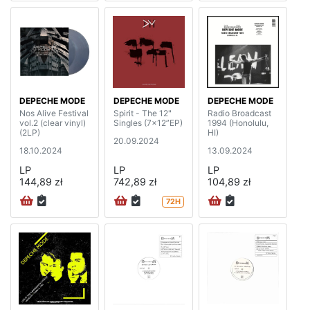
DEPECHE MODE
DEPECHE MODE
DEPECHE MODE
Nos Alive Festival
Spirit - The 12"
Radio Broadcast
vol.2 (clear vinyl)
Singles (7x12”EP)
1994 (Honolulu,
(2LP)
HI)
20.09.2024
18.10.2024
13.09.2024
LP
LP
LP
144,89 zł
742,89 zł
104,89 zł
72H