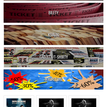
BILETY
KSIĄŻKI
GADŻETY/T-SHIRTY
WYPRZEDAŻ