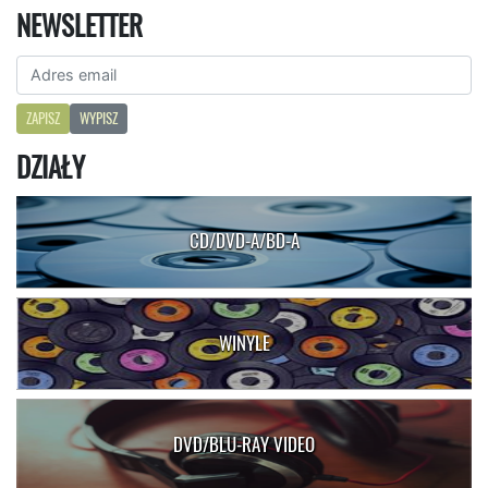
NEWSLETTER
ZAPISZ
WYPISZ
DZIAŁY
CD/DVD-A/BD-A
WINYLE
DVD/BLU-RAY VIDEO