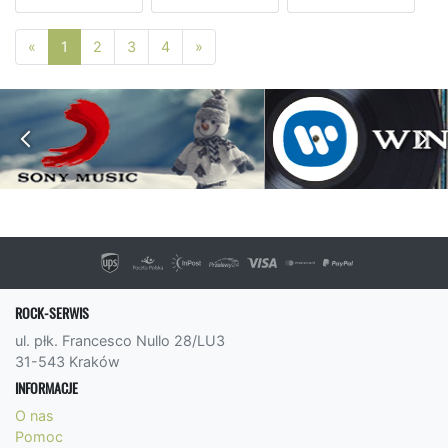
Poprzednia strona
Następna strona
«
1
2
3
4
»
ROCK-SERWIS
ul. płk. Francesco Nullo 28/LU3
31-543 Kraków
INFORMACJE
O nas
Pomoc