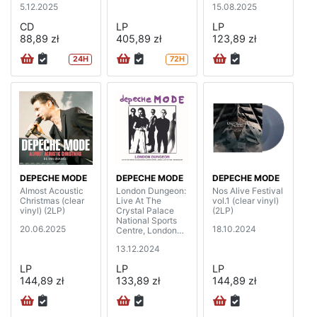
5.12.2025
15.08.2025
CD
LP
LP
88,89 zł
405,89 zł
123,89 zł
24H
72H
DEPECHE MODE
DEPECHE MODE
DEPECHE MODE
Almost Acoustic
London Dungeon:
Nos Alive Festival
Christmas (clear
Live At The
vol.1 (clear vinyl)
vinyl) (2LP)
Crystal Palace
(2LP)
National Sports
20.06.2025
18.10.2024
Centre, London
1993 (2LP)
13.12.2024
LP
LP
LP
144,89 zł
133,89 zł
144,89 zł