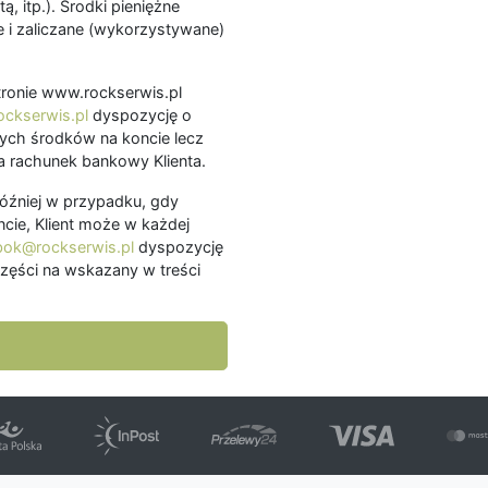
ą, itp.). Środki pieniężne
 i zaliczane (wykorzystywane)
.
 stronie www.rockserwis.pl
ckserwis.pl
dyspozycję o
ch środków na koncie lecz
 rachunek bankowy Klienta.
później w przypadku, gdy
cie, Klient może w każdej
bok@rockserwis.pl
dyspozycję
zęści na wskazany w treści