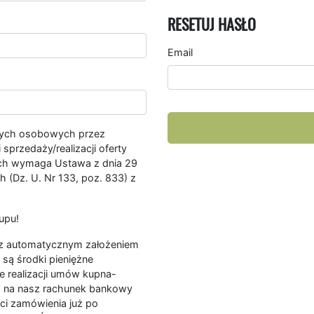
RESETUJ HASŁO
Email
nych osobowych przez
przedaży/realizacji oferty
ych wymaga Ustawa z dnia 29
 (Dz. U. Nr 133, poz. 833) z
upu!
ę z automatycznym założeniem
są środki pieniężne
e realizacji umów kupna-
a na nasz rachunek bankowy
ści zamówienia już po