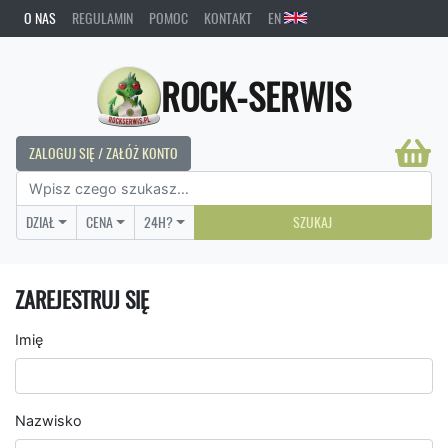
O NAS
REGULAMIN
POMOC
KONTAKT
EN
ROCK-SERWIS
ZALOGUJ SIĘ / ZAŁÓŻ KONTO
DZIAŁ
CENA
24H?
SZUKAJ
ZAREJESTRUJ SIĘ
Imię
Nazwisko