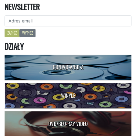
NEWSLETTER
ZAPISZ
WYPISZ
DZIAŁY
CD/DVD-A/BD-A
WINYLE
DVD/BLU-RAY VIDEO