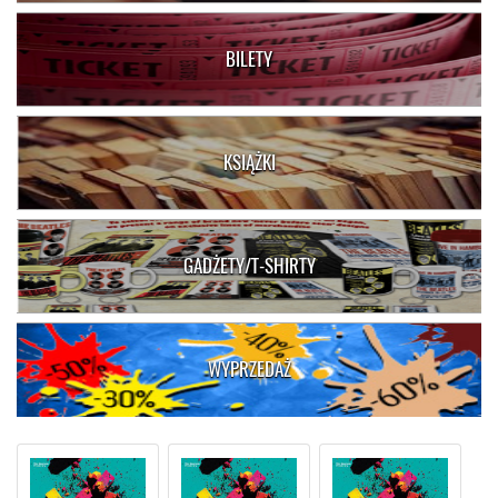
BILETY
KSIĄŻKI
GADŻETY/T-SHIRTY
WYPRZEDAŻ