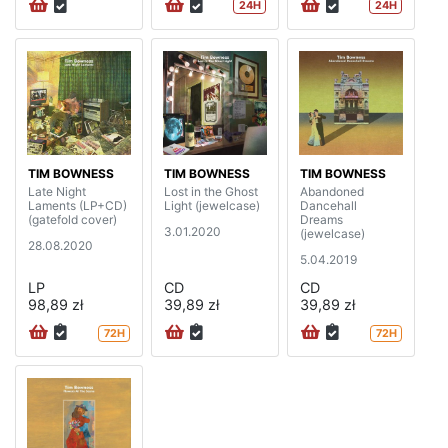
24H
24H
TIM BOWNESS
TIM BOWNESS
TIM BOWNESS
Late Night
Lost in the Ghost
Abandoned
Laments (LP+CD)
Light (jewelcase)
Dancehall
(gatefold cover)
Dreams
3.01.2020
(jewelcase)
28.08.2020
5.04.2019
LP
CD
CD
98,89 zł
39,89 zł
39,89 zł
72H
72H