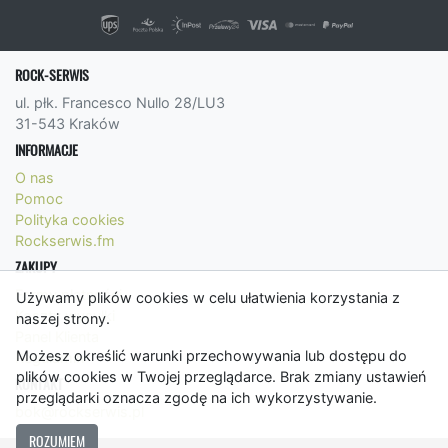
ROCK-SERWIS
ul. płk. Francesco Nullo 28/LU3
31-543 Kraków
INFORMACJE
O nas
Pomoc
Polityka cookies
Rockserwis.fm
ZAKUPY
Formy płatności
Używamy plików cookies w celu ułatwienia korzystania z
Koszty wysyłki
naszej strony.
Panel Klienta
Możesz określić warunki przechowywania lub dostępu do
Regulamin
plików cookies w Twojej przeglądarce. Brak zmiany ustawień
KONTAKT
przeglądarki oznacza zgodę na ich wykorzystywanie.
bok@rockserwis.pl
ROZUMIEM