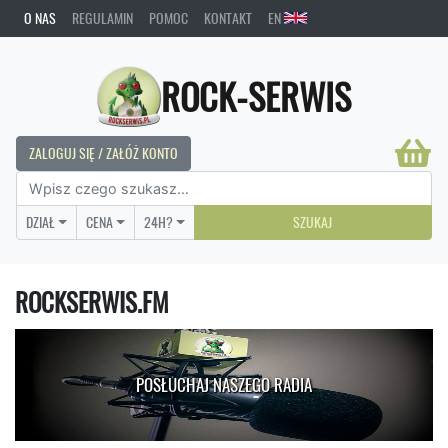
O NAS
REGULAMIN
POMOC
KONTAKT
EN
ROCK-SERWIS
ZALOGUJ SIĘ / ZAŁÓŻ KONTO
DZIAŁ
CENA
24H?
SZUKAJ
ROCKSERWIS.FM
POSŁUCHAJ NASZEGO RADIA