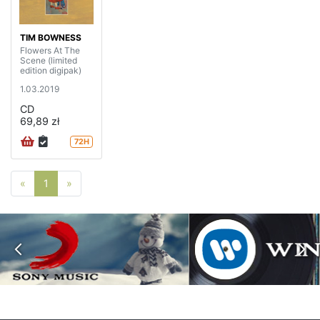
TIM BOWNESS
Flowers At The
Scene (limited
edition digipak)
1.03.2019
CD
69,89 zł
72H
Poprzednia strona
Następna strona
«
1
»