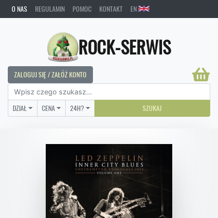
O NAS
REGULAMIN
POMOC
KONTAKT
EN
ROCK-SERWIS
ZALOGUJ SIĘ / ZAŁÓŻ KONTO
DZIAŁ
CENA
24H?
SZUKAJ