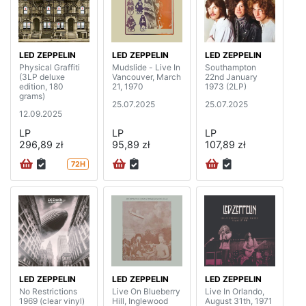
LED ZEPPELIN
LED ZEPPELIN
LED ZEPPELIN
Physical Graffiti
Mudslide - Live In
Southampton
(3LP deluxe
Vancouver, March
22nd January
edition, 180
21, 1970
1973 (2LP)
grams)
25.07.2025
25.07.2025
12.09.2025
LP
LP
LP
296,89 zł
95,89 zł
107,89 zł
72H
LED ZEPPELIN
LED ZEPPELIN
LED ZEPPELIN
No Restrictions
Live On Blueberry
Live In Orlando,
1969 (clear vinyl)
Hill, Inglewood
August 31th, 1971