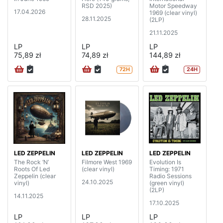
RSD 2025)
Motor Speedway
17.04.2026
1969 (clear vinyl)
28.11.2025
(2LP)
21.11.2025
LP
LP
LP
75,89 zł
74,89 zł
144,89 zł
72H
24H
LED ZEPPELIN
LED ZEPPELIN
LED ZEPPELIN
The Rock ‘N’
Filmore West 1969
Evolution Is
Roots Of Led
(clear vinyl)
Timing: 1971
Zeppelin (clear
Radio Sessions
24.10.2025
vinyl)
(green vinyl)
(2LP)
14.11.2025
17.10.2025
LP
LP
LP