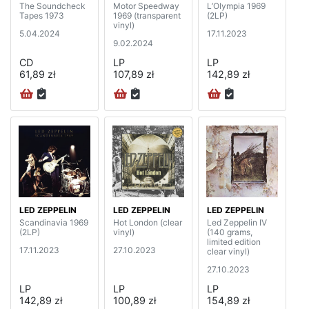
The Soundcheck
Motor Speedway
L’Olympia 1969
Tapes 1973
1969 (transparent
(2LP)
vinyl)
5.04.2024
17.11.2023
9.02.2024
CD
LP
LP
61,89 zł
107,89 zł
142,89 zł
LED ZEPPELIN
LED ZEPPELIN
LED ZEPPELIN
Scandinavia 1969
Hot London (clear
Led Zeppelin IV
(2LP)
vinyl)
(140 grams,
limited edition
17.11.2023
27.10.2023
clear vinyl)
27.10.2023
LP
LP
LP
142,89 zł
100,89 zł
154,89 zł