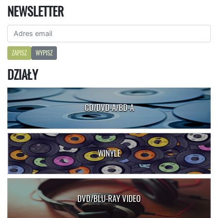
NEWSLETTER
ZAPISZ
WYPISZ
DZIAŁY
CD/DVD-A/BD-A
WINYLE
DVD/BLU-RAY VIDEO