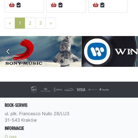
Poprzednia strona
Następna strona
«
1
2
3
»
ROCK-SERWIS
ul. płk. Francesco Nullo 28/LU3
31-543 Kraków
INFORMACJE
O nas