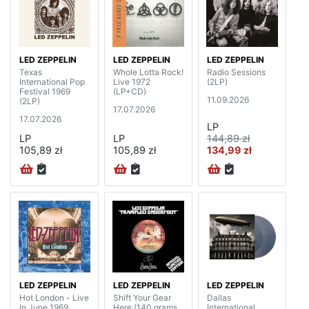
LED ZEPPELIN
LED ZEPPELIN
LED ZEPPELIN
Texas
Whole Lotta Rock!
Radio Sessions
International Pop
Live 1972
(2LP)
Festival 1969
(LP+CD)
11.09.2026
(2LP)
17.07.2026
17.07.2026
LP
LP
LP
144,89 zł
105,89 zł
105,89 zł
134,99 zł
LED ZEPPELIN
LED ZEPPELIN
LED ZEPPELIN
Hot London - Live
Shift Your Gear
Dallas
In June 1969
Here (140 grams,
International