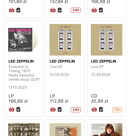
101,89 zł
137,89 zł
166,89 zł
24H
LED ZEPPELIN
LED ZEPPELIN
LED ZEPPELIN
Evolution Is
Live EP
Live EP
Timing: 1975
12.09.2025
12.09.2025
Radio Sessions
(white vinyl) (2LP)
17.10.2025
LP
LP
CD
166,89 zł
112,89 zł
45,89 zł
24H
72H