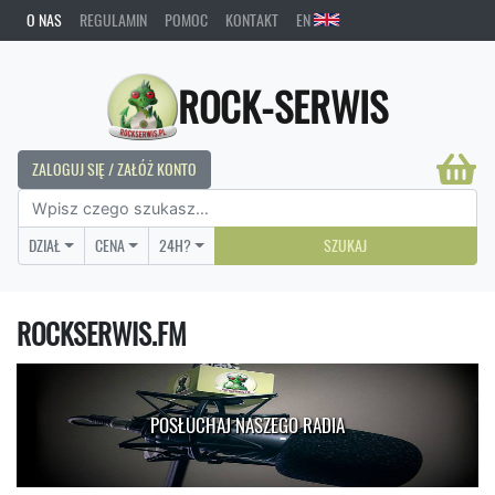
O NAS
REGULAMIN
POMOC
KONTAKT
EN
ROCK-SERWIS
ZALOGUJ SIĘ / ZAŁÓŻ KONTO
DZIAŁ
CENA
24H?
SZUKAJ
ROCKSERWIS.FM
POSŁUCHAJ NASZEGO RADIA