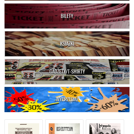
BILETY
KSIĄŻKI
GADŻETY/T-SHIRTY
WYPRZEDAŻ