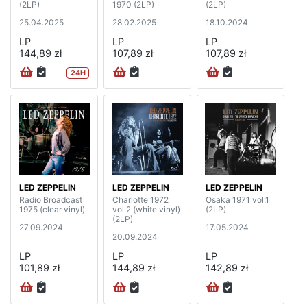
(2LP)
1970 (2LP)
(2LP)
25.04.2025
28.02.2025
18.10.2024
LP
LP
LP
144,89 zł
107,89 zł
107,89 zł
24H
LED ZEPPELIN
LED ZEPPELIN
LED ZEPPELIN
Radio Broadcast
Charlotte 1972
Osaka 1971 vol.1
1975 (clear vinyl)
vol.2 (white vinyl)
(2LP)
(2LP)
27.09.2024
17.05.2024
20.09.2024
LP
LP
LP
101,89 zł
144,89 zł
142,89 zł