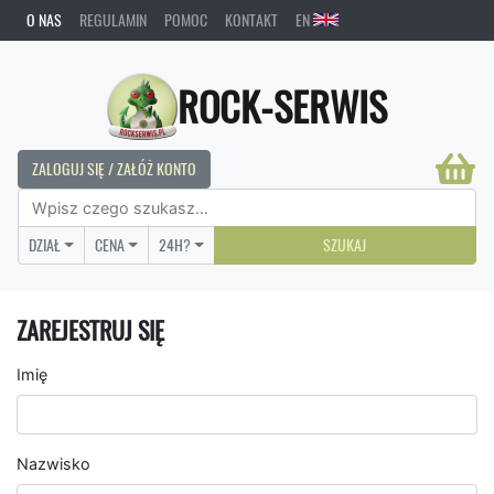
O NAS
REGULAMIN
POMOC
KONTAKT
EN
ROCK-SERWIS
ZALOGUJ SIĘ / ZAŁÓŻ KONTO
DZIAŁ
CENA
24H?
SZUKAJ
ZAREJESTRUJ SIĘ
Imię
Nazwisko