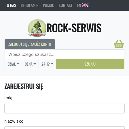
O NAS
REGULAMIN
POMOC
KONTAKT
EN
ROCK-SERWIS
ZALOGUJ SIĘ / ZAŁÓŻ KONTO
DZIAŁ
CENA
24H?
SZUKAJ
ZAREJESTRUJ SIĘ
Imię
Nazwisko