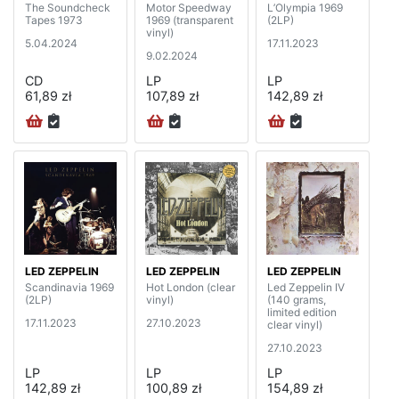
The Soundcheck
Motor Speedway
L’Olympia 1969
Tapes 1973
1969 (transparent
(2LP)
vinyl)
5.04.2024
17.11.2023
9.02.2024
CD
LP
LP
61,89 zł
107,89 zł
142,89 zł
LED ZEPPELIN
LED ZEPPELIN
LED ZEPPELIN
Scandinavia 1969
Hot London (clear
Led Zeppelin IV
(2LP)
vinyl)
(140 grams,
limited edition
17.11.2023
27.10.2023
clear vinyl)
27.10.2023
LP
LP
LP
142,89 zł
100,89 zł
154,89 zł