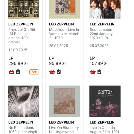
LED ZEPPELIN
LED ZEPPELIN
LED ZEPPELIN
Physical Graffiti
Mudslide - Live In
Southampton
(3LP deluxe
Vancouver, March
22nd January
edition, 180
21, 1970
1973 (2LP)
grams)
25.07.2025
25.07.2025
12.09.2025
LP
LP
LP
296,89 zł
95,89 zł
107,89 zł
72H
LED ZEPPELIN
LED ZEPPELIN
LED ZEPPELIN
No Restrictions
Live On Blueberry
Live In Orlando,
1969 (clear vinyl)
Hill, Inglewood
August 31th, 1971