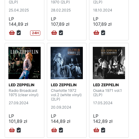
(2LP)
1970 (2LP)
(2LP)
25.04.2025
28.02.2025
18.10.2024
LP
LP
LP
144,89 zł
107,89 zł
107,89 zł
24H
LED ZEPPELIN
LED ZEPPELIN
LED ZEPPELIN
Radio Broadcast
Charlotte 1972
Osaka 1971 vol.1
1975 (clear vinyl)
vol.2 (white vinyl)
(2LP)
(2LP)
27.09.2024
17.05.2024
20.09.2024
LP
LP
LP
101,89 zł
144,89 zł
142,89 zł