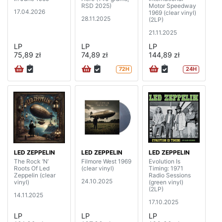
RSD 2025)
Motor Speedway
17.04.2026
1969 (clear vinyl)
28.11.2025
(2LP)
21.11.2025
LP
LP
LP
75,89 zł
74,89 zł
144,89 zł
72H
24H
LED ZEPPELIN
LED ZEPPELIN
LED ZEPPELIN
The Rock ‘N’
Filmore West 1969
Evolution Is
Roots Of Led
(clear vinyl)
Timing: 1971
Zeppelin (clear
Radio Sessions
24.10.2025
vinyl)
(green vinyl)
(2LP)
14.11.2025
17.10.2025
LP
LP
LP