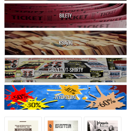
BILETY
KSIĄŻKI
GADŻETY/T-SHIRTY
WYPRZEDAŻ