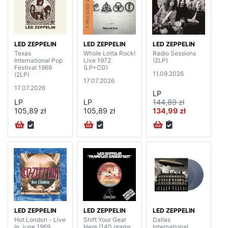
LED ZEPPELIN
LED ZEPPELIN
LED ZEPPELIN
Texas
Whole Lotta Rock!
Radio Sessions
International Pop
Live 1972
(2LP)
Festival 1969
(LP+CD)
11.09.2026
(2LP)
17.07.2026
17.07.2026
LP
LP
LP
144,89 zł
105,89 zł
105,89 zł
134,99 zł
LED ZEPPELIN
LED ZEPPELIN
LED ZEPPELIN
Hot London - Live
Shift Your Gear
Dallas
In June 1969
Here (140 grams,
International