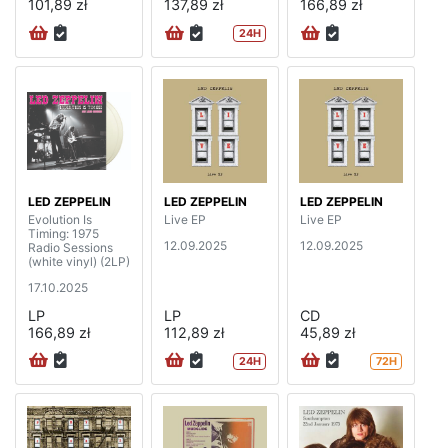
101,89 zł
137,89 zł
166,89 zł
24H
LED ZEPPELIN
LED ZEPPELIN
LED ZEPPELIN
Evolution Is
Live EP
Live EP
Timing: 1975
12.09.2025
12.09.2025
Radio Sessions
(white vinyl) (2LP)
17.10.2025
LP
LP
CD
166,89 zł
112,89 zł
45,89 zł
24H
72H