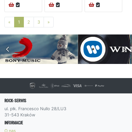
Poprzednia strona
Następna strona
«
1
2
3
»
ROCK-SERWIS
ul. płk. Francesco Nullo 28/LU3
31-543 Kraków
INFORMACJE
O nas