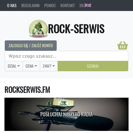
O NAS
REGULAMIN
POMOC
KONTAKT
EN
ROCK-SERWIS
ZALOGUJ SIĘ / ZAŁÓŻ KONTO
DZIAŁ
CENA
24H?
SZUKAJ
ROCKSERWIS.FM
POSŁUCHAJ NASZEGO RADIA