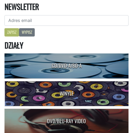
NEWSLETTER
ZAPISZ
WYPISZ
DZIAŁY
CD/DVD-A/BD-A
WINYLE
DVD/BLU-RAY VIDEO