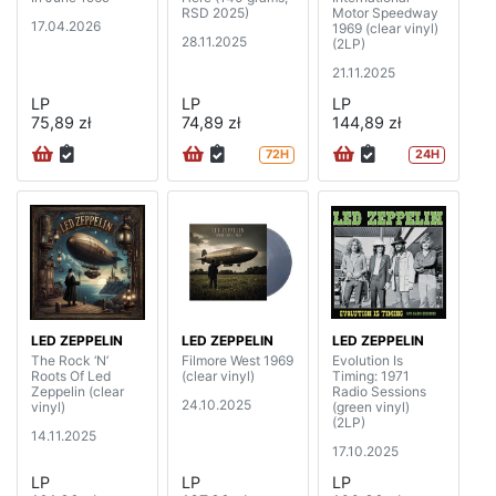
RSD 2025)
Motor Speedway
17.04.2026
1969 (clear vinyl)
28.11.2025
(2LP)
21.11.2025
LP
LP
LP
75,89 zł
74,89 zł
144,89 zł
72H
24H
LED ZEPPELIN
LED ZEPPELIN
LED ZEPPELIN
The Rock ‘N’
Filmore West 1969
Evolution Is
Roots Of Led
(clear vinyl)
Timing: 1971
Zeppelin (clear
Radio Sessions
24.10.2025
vinyl)
(green vinyl)
(2LP)
14.11.2025
17.10.2025
LP
LP
LP