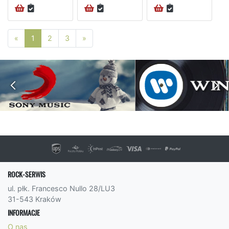
Poprzednia strona
Następna strona
«
1
2
3
»
ROCK-SERWIS
ul. płk. Francesco Nullo 28/LU3
31-543 Kraków
INFORMACJE
O nas