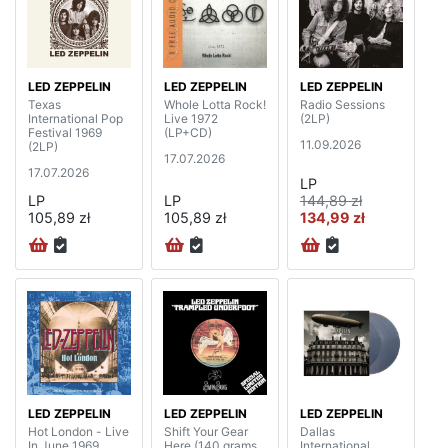
LED ZEPPELIN
LED ZEPPELIN
LED ZEPPELIN
Texas
Whole Lotta Rock!
Radio Sessions
International Pop
Live 1972
(2LP)
Festival 1969
(LP+CD)
11.09.2026
(2LP)
17.07.2026
17.07.2026
LP
LP
LP
144,89 zł
105,89 zł
105,89 zł
134,99 zł
LED ZEPPELIN
LED ZEPPELIN
LED ZEPPELIN
Hot London - Live
Shift Your Gear
Dallas
In June 1969
Here (140 grams,
International