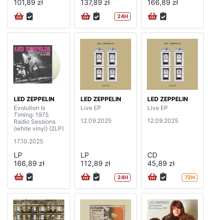
101,89 zł
137,89 zł
166,89 zł
24H
LED ZEPPELIN
LED ZEPPELIN
LED ZEPPELIN
Evolution Is
Live EP
Live EP
Timing: 1975
12.09.2025
12.09.2025
Radio Sessions
(white vinyl) (2LP)
17.10.2025
LP
LP
CD
166,89 zł
112,89 zł
45,89 zł
24H
72H