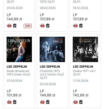
(2LP)
1970 (2LP)
(2LP)
25.04.2025
28.02.2025
18.10.2024
LP
LP
LP
144,89 zł
107,89 zł
107,89 zł
24H
LED ZEPPELIN
LED ZEPPELIN
LED ZEPPELIN
Radio Broadcast
Charlotte 1972
Osaka 1971 vol.1
1975 (clear vinyl)
vol.2 (white vinyl)
(2LP)
(2LP)
27.09.2024
17.05.2024
20.09.2024
LP
LP
LP
101,89 zł
144,89 zł
142,89 zł