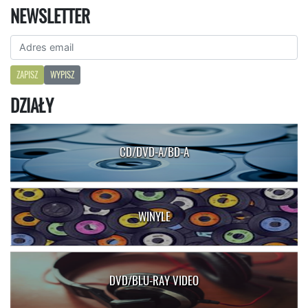
NEWSLETTER
ZAPISZ
WYPISZ
DZIAŁY
CD/DVD-A/BD-A
WINYLE
DVD/BLU-RAY VIDEO