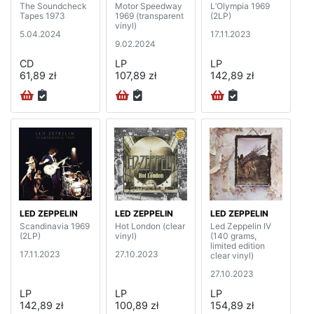
The Soundcheck
Motor Speedway
L’Olympia 1969
Tapes 1973
1969 (transparent
(2LP)
vinyl)
5.04.2024
17.11.2023
9.02.2024
CD
LP
LP
61,89 zł
107,89 zł
142,89 zł
LED ZEPPELIN
LED ZEPPELIN
LED ZEPPELIN
Scandinavia 1969
Hot London (clear
Led Zeppelin IV
(2LP)
vinyl)
(140 grams,
limited edition
17.11.2023
27.10.2023
clear vinyl)
27.10.2023
LP
LP
LP
142,89 zł
100,89 zł
154,89 zł