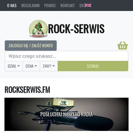
O NAS
REGULAMIN
POMOC
KONTAKT
EN
ROCK-SERWIS
ZALOGUJ SIĘ / ZAŁÓŻ KONTO
DZIAŁ
CENA
24H?
SZUKAJ
ROCKSERWIS.FM
POSŁUCHAJ NASZEGO RADIA