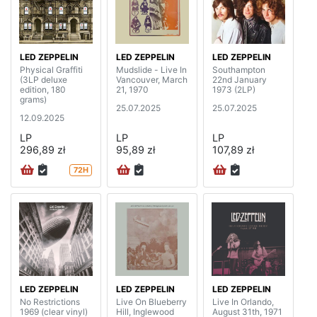
LED ZEPPELIN
LED ZEPPELIN
LED ZEPPELIN
Physical Graffiti
Mudslide - Live In
Southampton
(3LP deluxe
Vancouver, March
22nd January
edition, 180
21, 1970
1973 (2LP)
grams)
25.07.2025
25.07.2025
12.09.2025
LP
LP
LP
296,89 zł
95,89 zł
107,89 zł
72H
LED ZEPPELIN
LED ZEPPELIN
LED ZEPPELIN
No Restrictions
Live On Blueberry
Live In Orlando,
1969 (clear vinyl)
Hill, Inglewood
August 31th, 1971