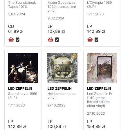
The Soundcheck
Motor Speedway
L’Olympia 1969
Tapes 1973
1969 (transparent
(2LP)
vinyl)
5.04.2024
17.11.2023
9.02.2024
CD
LP
LP
61,89 zł
107,89 zł
142,89 zł
LED ZEPPELIN
LED ZEPPELIN
LED ZEPPELIN
Scandinavia 1969
Hot London (clear
Led Zeppelin IV
(2LP)
vinyl)
(140 grams,
limited edition
17.11.2023
27.10.2023
clear vinyl)
27.10.2023
LP
LP
LP
142,89 zł
100,89 zł
154,89 zł