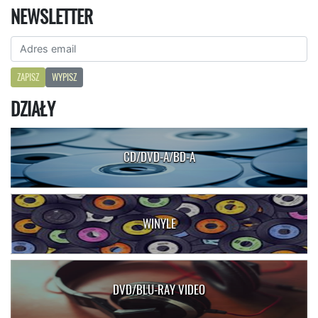
NEWSLETTER
ZAPISZ
WYPISZ
DZIAŁY
CD/DVD-A/BD-A
WINYLE
DVD/BLU-RAY VIDEO