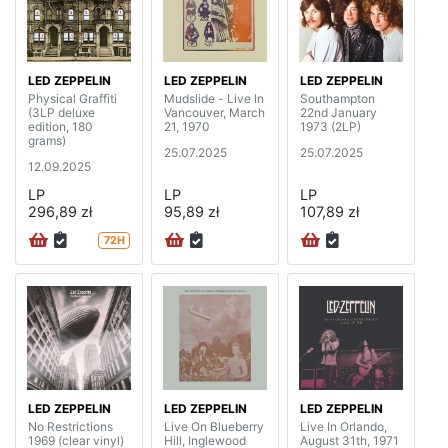
LED ZEPPELIN
LED ZEPPELIN
LED ZEPPELIN
Physical Graffiti
Mudslide - Live In
Southampton
(3LP deluxe
Vancouver, March
22nd January
edition, 180
21, 1970
1973 (2LP)
grams)
25.07.2025
25.07.2025
12.09.2025
LP
LP
LP
296,89 zł
95,89 zł
107,89 zł
72H
LED ZEPPELIN
LED ZEPPELIN
LED ZEPPELIN
No Restrictions
Live On Blueberry
Live In Orlando,
1969 (clear vinyl)
Hill, Inglewood
August 31th, 1971