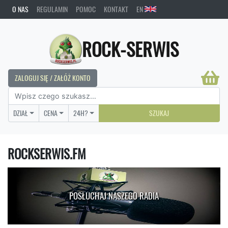
O NAS
REGULAMIN
POMOC
KONTAKT
EN
ROCK-SERWIS
ZALOGUJ SIĘ / ZAŁÓŻ KONTO
DZIAŁ
CENA
24H?
SZUKAJ
ROCKSERWIS.FM
POSŁUCHAJ NASZEGO RADIA