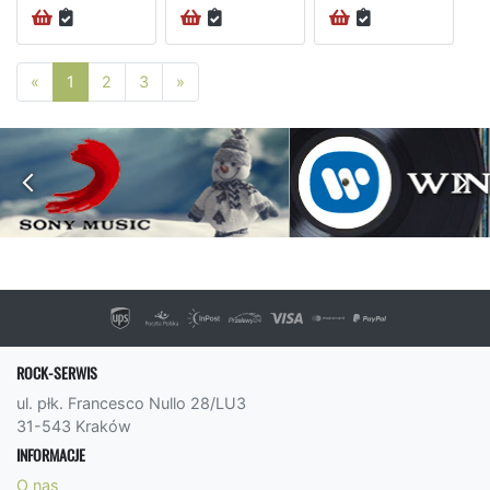
Poprzednia strona
Następna strona
«
1
2
3
»
ROCK-SERWIS
ul. płk. Francesco Nullo 28/LU3
31-543 Kraków
INFORMACJE
O nas