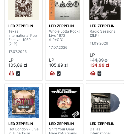
LED ZEPPELIN
LED ZEPPELIN
LED ZEPPELIN
Texas
Whole Lotta Rock!
Radio Sessions
International Pop
Live 1972
(2LP)
Festival 1969
(LP+CD)
11.09.2026
(2LP)
17.07.2026
17.07.2026
LP
LP
LP
144,89 zł
105,89 zł
105,89 zł
134,99 zł
LED ZEPPELIN
LED ZEPPELIN
LED ZEPPELIN
Hot London - Live
Shift Your Gear
Dallas
In June 1969
Here (140 grams,
International