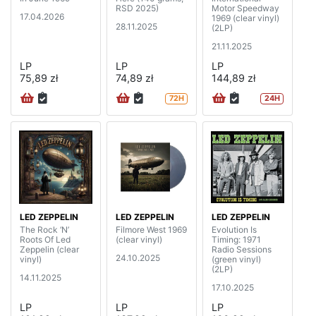
RSD 2025)
Motor Speedway
17.04.2026
1969 (clear vinyl)
28.11.2025
(2LP)
21.11.2025
LP
LP
LP
75,89 zł
74,89 zł
144,89 zł
72H
24H
LED ZEPPELIN
LED ZEPPELIN
LED ZEPPELIN
The Rock ‘N’
Filmore West 1969
Evolution Is
Roots Of Led
(clear vinyl)
Timing: 1971
Zeppelin (clear
Radio Sessions
24.10.2025
vinyl)
(green vinyl)
(2LP)
14.11.2025
17.10.2025
LP
LP
LP