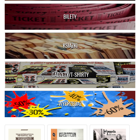
BILETY
KSIĄŻKI
GADŻETY/T-SHIRTY
WYPRZEDAŻ