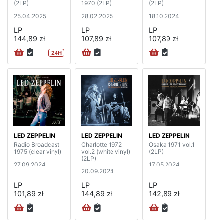
(2LP)
1970 (2LP)
(2LP)
25.04.2025
28.02.2025
18.10.2024
LP
LP
LP
144,89 zł
107,89 zł
107,89 zł
24H
LED ZEPPELIN
LED ZEPPELIN
LED ZEPPELIN
Radio Broadcast
Charlotte 1972
Osaka 1971 vol.1
1975 (clear vinyl)
vol.2 (white vinyl)
(2LP)
(2LP)
27.09.2024
17.05.2024
20.09.2024
LP
LP
LP
101,89 zł
144,89 zł
142,89 zł