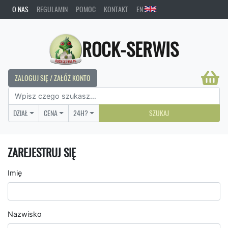
O NAS
REGULAMIN
POMOC
KONTAKT
EN
ROCK-SERWIS
ZALOGUJ SIĘ / ZAŁÓŻ KONTO
DZIAŁ
CENA
24H?
SZUKAJ
ZAREJESTRUJ SIĘ
Imię
Nazwisko