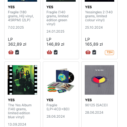
YES
YES
YES
Fragile (180
Fragile (140
Yessingles 2 (140
grams, HQ vinyl,
grams, limited
grams, limited
45RPM) (2LP)
edition green
colour vinyl)
vinyl)
7.02.2025
25.10.2024
24.01.2025
LP
LP
LP
362,89 zł
146,89 zł
165,89 zł
72H
YES
YES
YES
The Yes Album
Fragile
90125 (SACD)
(140 grams,
(LP+4CD+BD)
28.06.2024
limited edition
28.06.2024
blue vinyl)
13.09.2024