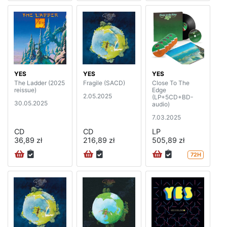
YES
YES
YES
The Ladder (2025
Fragile (SACD)
Close To The
reissue)
Edge
2.05.2025
(LP+5CD+BD-
30.05.2025
audio)
7.03.2025
CD
CD
LP
36,89 zł
216,89 zł
505,89 zł
72H