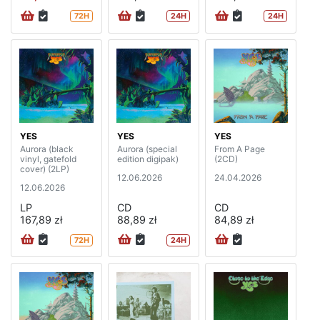
72H
24H
24H
YES
YES
YES
Aurora (black
Aurora (special
From A Page
vinyl, gatefold
edition digipak)
(2CD)
cover) (2LP)
12.06.2026
24.04.2026
12.06.2026
LP
CD
CD
167,89 zł
88,89 zł
84,89 zł
72H
24H