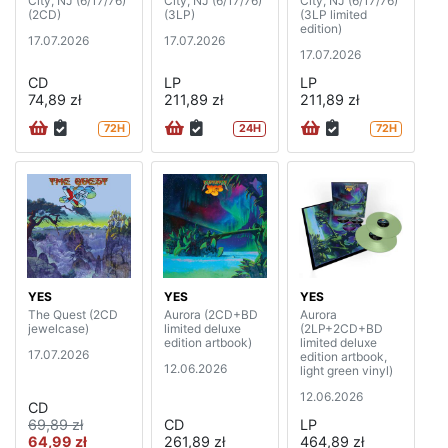
City, NJ (6/17/76)
City, NJ (6/17/76)
City, NJ (6/17/76)
(2CD)
(3LP)
(3LP limited
edition)
17.07.2026
17.07.2026
17.07.2026
CD
LP
LP
74,89 zł
211,89 zł
211,89 zł
72H
24H
72H
YES
YES
YES
The Quest (2CD
Aurora (2CD+BD
Aurora
jewelcase)
limited deluxe
(2LP+2CD+BD
edition artbook)
limited deluxe
17.07.2026
edition artbook,
12.06.2026
light green vinyl)
12.06.2026
CD
69,89 zł
CD
LP
64,99 zł
261,89 zł
464,89 zł