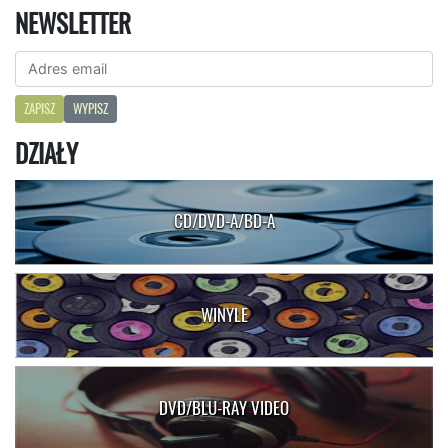
NEWSLETTER
ZAPISZ
WYPISZ
DZIAŁY
CD/DVD-A/BD-A
WINYLE
DVD/BLU-RAY VIDEO