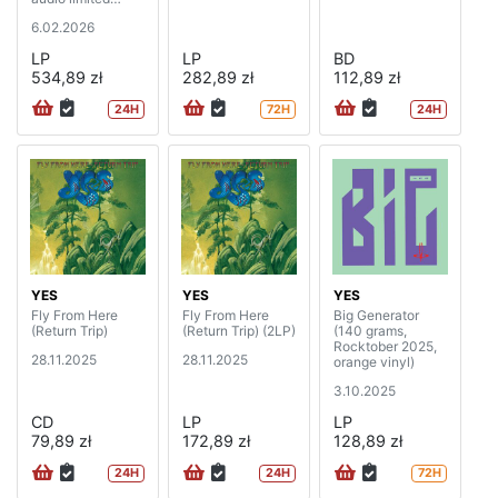
edition)
6.02.2026
LP
LP
BD
534,89 zł
282,89 zł
112,89 zł
24H
72H
24H
YES
YES
YES
Fly From Here
Fly From Here
Big Generator
(Return Trip)
(Return Trip) (2LP)
(140 grams,
Rocktober 2025,
28.11.2025
28.11.2025
orange vinyl)
3.10.2025
CD
LP
LP
79,89 zł
172,89 zł
128,89 zł
24H
24H
72H