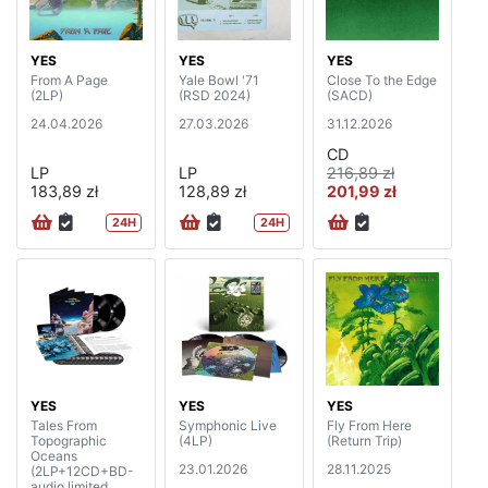
YES
YES
YES
From A Page
Yale Bowl '71
Close To the Edge
(2LP)
(RSD 2024)
(SACD)
24.04.2026
27.03.2026
31.12.2026
CD
LP
LP
216,89 zł
183,89 zł
128,89 zł
201,99 zł
24H
24H
YES
YES
YES
Tales From
Symphonic Live
Fly From Here
Topographic
(4LP)
(Return Trip)
Oceans
23.01.2026
28.11.2025
(2LP+12CD+BD-
audio limited