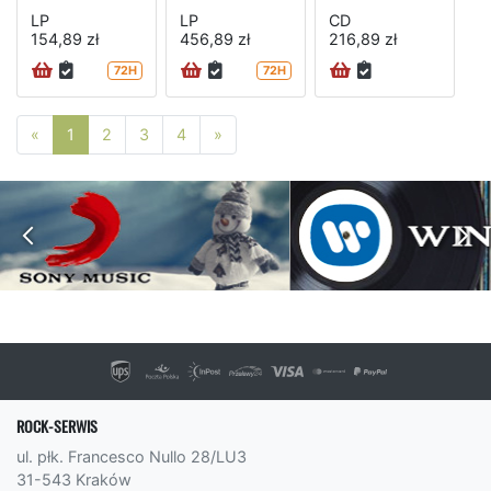
LP
LP
CD
154,89 zł
456,89 zł
216,89 zł
72H
72H
Poprzednia strona
Następna strona
«
1
2
3
4
»
ROCK-SERWIS
ul. płk. Francesco Nullo 28/LU3
31-543 Kraków