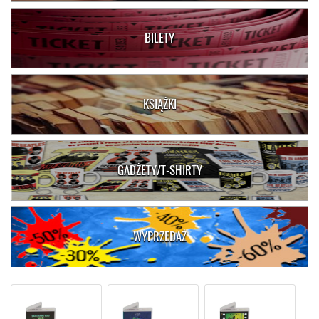
BILETY
KSIĄŻKI
GADŻETY/T-SHIRTY
WYPRZEDAŻ