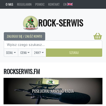
O NAS
REGULAMIN
POMOC
KONTAKT
EN
ROCK-SERWIS
ZALOGUJ SIĘ / ZAŁÓŻ KONTO
DZIAŁ
CENA
24H?
SZUKAJ
ROCKSERWIS.FM
POSŁUCHAJ NASZEGO RADIA