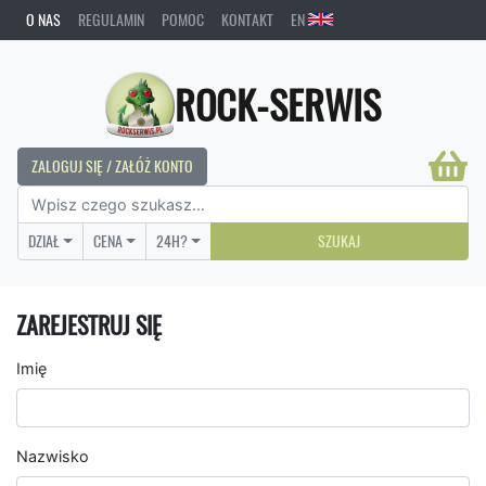
O NAS
REGULAMIN
POMOC
KONTAKT
EN
ROCK-SERWIS
ZALOGUJ SIĘ / ZAŁÓŻ KONTO
DZIAŁ
CENA
24H?
SZUKAJ
ZAREJESTRUJ SIĘ
Imię
Nazwisko