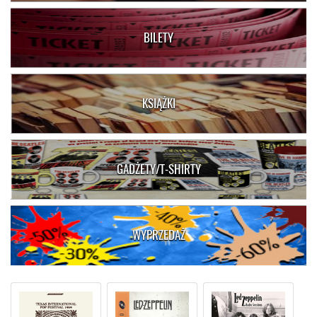
BILETY
KSIĄŻKI
GADŻETY/T-SHIRTY
WYPRZEDAŻ