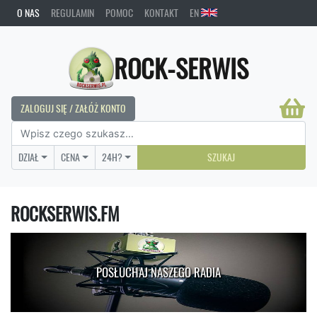
O NAS
REGULAMIN
POMOC
KONTAKT
EN
ROCK-SERWIS
ZALOGUJ SIĘ / ZAŁÓŻ KONTO
DZIAŁ
CENA
24H?
SZUKAJ
ROCKSERWIS.FM
POSŁUCHAJ NASZEGO RADIA