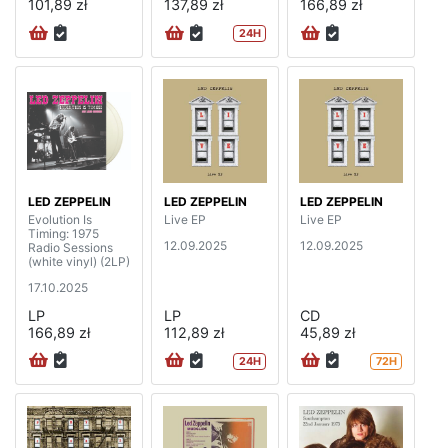
101,89 zł
137,89 zł
166,89 zł
24H
LED ZEPPELIN
LED ZEPPELIN
LED ZEPPELIN
Evolution Is
Live EP
Live EP
Timing: 1975
12.09.2025
12.09.2025
Radio Sessions
(white vinyl) (2LP)
17.10.2025
LP
LP
CD
166,89 zł
112,89 zł
45,89 zł
24H
72H