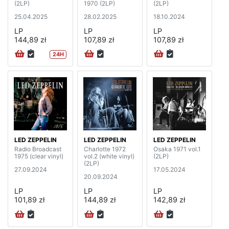
(2LP)
1970 (2LP)
(2LP)
25.04.2025
28.02.2025
18.10.2024
LP
LP
LP
144,89 zł
107,89 zł
107,89 zł
24H
LED ZEPPELIN
LED ZEPPELIN
LED ZEPPELIN
Radio Broadcast
Charlotte 1972
Osaka 1971 vol.1
1975 (clear vinyl)
vol.2 (white vinyl)
(2LP)
(2LP)
27.09.2024
17.05.2024
20.09.2024
LP
LP
LP
101,89 zł
144,89 zł
142,89 zł