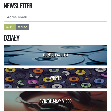
NEWSLETTER
ZAPISZ
WYPISZ
DZIAŁY
CD/DVD-A/BD-A
WINYLE
DVD/BLU-RAY VIDEO