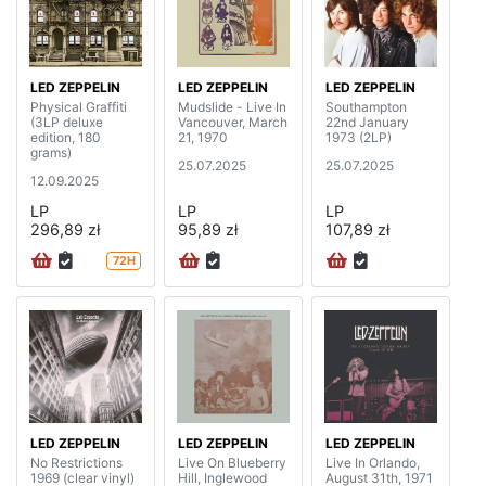
LED ZEPPELIN
LED ZEPPELIN
LED ZEPPELIN
Physical Graffiti
Mudslide - Live In
Southampton
(3LP deluxe
Vancouver, March
22nd January
edition, 180
21, 1970
1973 (2LP)
grams)
25.07.2025
25.07.2025
12.09.2025
LP
LP
LP
296,89 zł
95,89 zł
107,89 zł
72H
LED ZEPPELIN
LED ZEPPELIN
LED ZEPPELIN
No Restrictions
Live On Blueberry
Live In Orlando,
1969 (clear vinyl)
Hill, Inglewood
August 31th, 1971