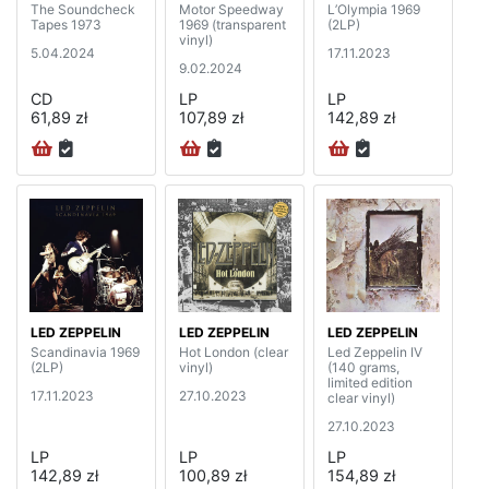
The Soundcheck
Motor Speedway
L’Olympia 1969
Tapes 1973
1969 (transparent
(2LP)
vinyl)
5.04.2024
17.11.2023
9.02.2024
CD
LP
LP
61,89 zł
107,89 zł
142,89 zł
LED ZEPPELIN
LED ZEPPELIN
LED ZEPPELIN
Scandinavia 1969
Hot London (clear
Led Zeppelin IV
(2LP)
vinyl)
(140 grams,
limited edition
17.11.2023
27.10.2023
clear vinyl)
27.10.2023
LP
LP
LP
142,89 zł
100,89 zł
154,89 zł