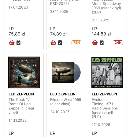
RSD 2025)
Motor Speedway
17.04.2026
1969 (clear vinyl)
28.11.2025
(2LP)
21.11.2025
LP
LP
LP
75,89 zł
74,89 zł
144,89 zł
72H
24H
LED ZEPPELIN
LED ZEPPELIN
LED ZEPPELIN
The Rock ‘N’
Filmore West 1969
Evolution Is
Roots Of Led
(clear vinyl)
Timing: 1971
Zeppelin (clear
Radio Sessions
24.10.2025
vinyl)
(green vinyl)
(2LP)
14.11.2025
17.10.2025
LP
LP
LP