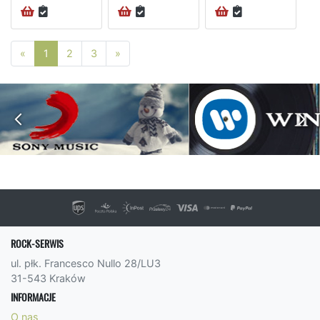
Poprzednia strona
Następna strona
«
1
2
3
»
ROCK-SERWIS
ul. płk. Francesco Nullo 28/LU3
31-543 Kraków
INFORMACJE
O nas