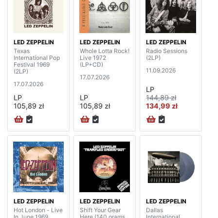
LED ZEPPELIN
LED ZEPPELIN
LED ZEPPELIN
Texas
Whole Lotta Rock!
Radio Sessions
International Pop
Live 1972
(2LP)
Festival 1969
(LP+CD)
11.09.2026
(2LP)
17.07.2026
17.07.2026
LP
LP
LP
144,89 zł
105,89 zł
105,89 zł
134,99 zł
LED ZEPPELIN
LED ZEPPELIN
LED ZEPPELIN
Hot London - Live
Shift Your Gear
Dallas
In June 1969
Here (140 grams,
International