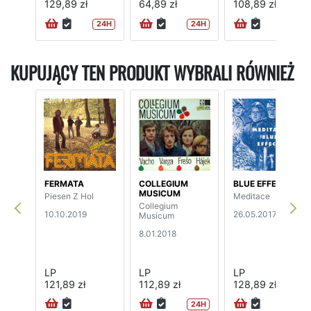
129,89 zł
64,89 zł
108,89 zł
24H
24H
24H
KUPUJĄCY TEN PRODUKT WYBRALI RÓWNIEŻ
FERMATA
COLLEGIUM
BLUE EFFECT
MUSICUM
Piesen Z Hol
Meditace
Collegium
10.10.2019
26.05.2017
Musicum
8.01.2018
LP
LP
LP
121,89 zł
112,89 zł
128,89 zł
24H