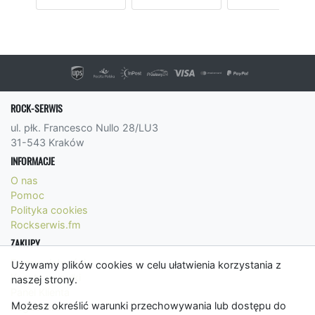
ROCK-SERWIS
ul. płk. Francesco Nullo 28/LU3
31-543 Kraków
INFORMACJE
O nas
Pomoc
Polityka cookies
Rockserwis.fm
ZAKUPY
Formy płatności
Używamy plików cookies w celu ułatwienia korzystania z
Koszty wysyłki
naszej strony.
Panel Klienta
Możesz określić warunki przechowywania lub dostępu do
Regulamin