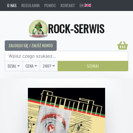
O NAS
REGULAMIN
POMOC
KONTAKT
EN
ROCK-SERWIS
ZALOGUJ SIĘ / ZAŁÓŻ KONTO
DZIAŁ
CENA
24H?
SZUKAJ