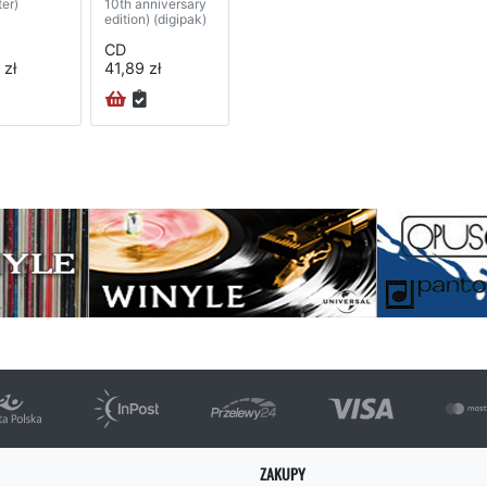
er)
10th anniversary
edition) (digipak)
CD
 zł
41,89 zł
na
ZAKUPY