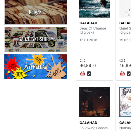
KSIĄŻKI
GALAHAD
GALA
Seas Of Change
Quiet 
(digipak)
(digipa
GADŻETY/T-SHIRTY
15.01.2018
19.05.
CD
CD
46,89 zł
46,89
WYPRZEDAŻ
GALAHAD
GALA
Following Ghosts
Nothing