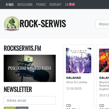
O NAS
REGULAMIN
POMOC
KONTAKT
EN
ROCK-SERWIS
ROCKSERWIS.FM
POSŁUCHAJ NASZEGO RADIA
GALAHAD
GALA
Alive At Loreley
Beyon
Realms
NEWSLETTER
12.09.2025
Euphor
25.07.
CD
CD