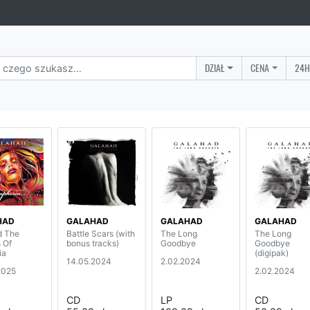
DZIAŁ
CENA
24H
HAD
GALAHAD
GALAHAD
GALAHAD
d The
Battle Scars (with
The Long
The Long
 Of
bonus tracks)
Goodbye
Goodbye
ia
(digipak)
14.05.2024
2.02.2024
2025
2.02.2024
CD
LP
CD