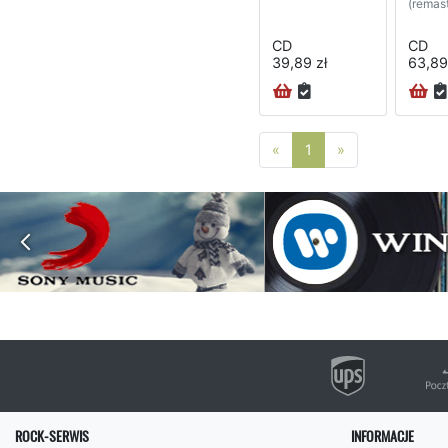
(remast
CD
CD
39,89 zł
63,89
Poprzednia strona
Następna stro
«
1
»
ROCK-SERWIS
INFORMACJE