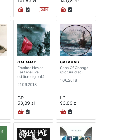
141,89 zł
141,89 zł
24H
GALAHAD
GALAHAD
)
Empires Never
Seas Of Change
Last (deluxe
(picture disc)
edition digipak)
1.06.2018
21.09.2018
CD
LP
53,89 zł
93,89 zł