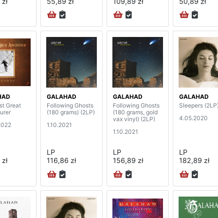
 zł
55,89 zł
109,89 zł
50,89 zł
HAD
GALAHAD
GALAHAD
GALAHAD
st Great
Following Ghosts
Following Ghosts
Sleepers (2LP
urer
(180 grams) (2LP)
(180 grams, gold
4.05.2020
vax vinyl) (2LP)
2022
1.10.2021
1.10.2021
LP
LP
LP
 zł
116,86 zł
156,89 zł
182,89 zł