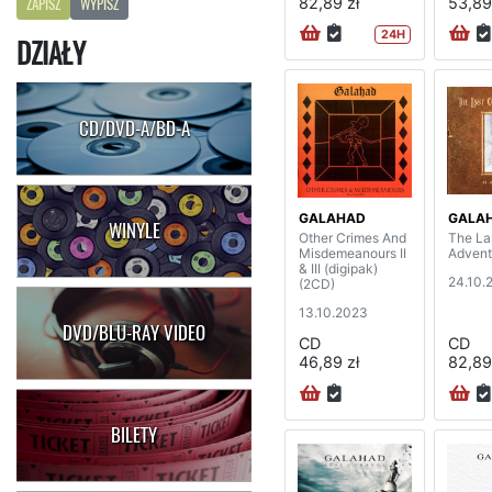
82,89 zł
53,89
ZAPISZ
WYPISZ
24H
DZIAŁY
CD/DVD-A/BD-A
GALAHAD
GALA
WINYLE
Other Crimes And
The La
Misdemeanours II
Advent
& III (digipak)
24.10.
(2CD)
13.10.2023
DVD/BLU-RAY VIDEO
CD
CD
46,89 zł
82,89
BILETY