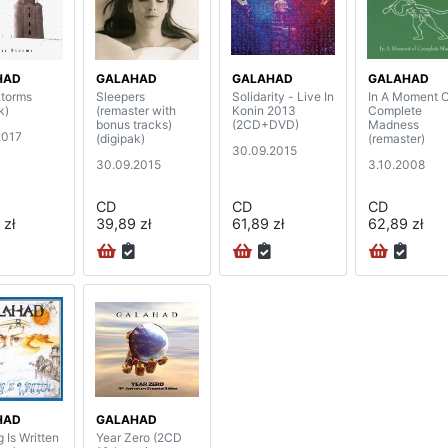
HAD
GALAHAD
GALAHAD
GALAHAD
Storms
Sleepers
Solidarity - Live In
In A Moment O
k)
(remaster with
Konin 2013
Complete
bonus tracks)
(2CD+DVD)
Madness
2017
(digipak)
(remaster)
30.09.2015
30.09.2015
3.10.2008
CD
CD
CD
 zł
39,89 zł
61,89 zł
62,89 zł
HAD
GALAHAD
 Is Written
Year Zero (2CD