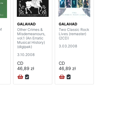
GALAHAD
GALAHAD
f
Other Crimes &
Two Classic Rock
Misdemeanours,
Lives (remaster)
vol.1 (An Erratic
(2CD)
Musical History)
3.03.2008
(digipak)
3.10.2008
CD
CD
46,89 zł
46,89 zł