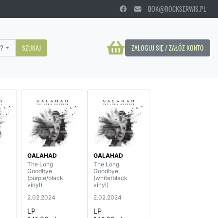
BOK@ROCKSERWIS.PL
?
SZUKAJ
ZALOGUJ SIĘ / ZAŁÓŻ KONTO
GALAHAD
GALAHAD
The Long
The Long
Goodbye
Goodbye
(purple/black
(white/black
vinyl)
vinyl)
2.02.2024
2.02.2024
LP
LP