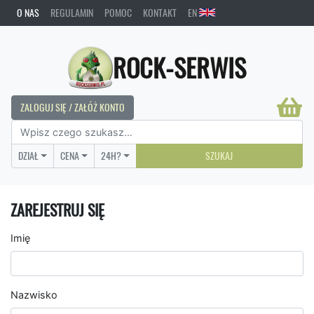
O NAS
REGULAMIN
POMOC
KONTAKT
EN
ROCK-SERWIS
ZALOGUJ SIĘ / ZAŁÓŻ KONTO
DZIAŁ
CENA
24H?
SZUKAJ
ZAREJESTRUJ SIĘ
Imię
Nazwisko