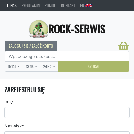
O NAS
REGULAMIN
POMOC
KONTAKT
EN
ROCK-SERWIS
ZALOGUJ SIĘ / ZAŁÓŻ KONTO
DZIAŁ
CENA
24H?
SZUKAJ
ZAREJESTRUJ SIĘ
Imię
Nazwisko